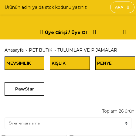
ARA
Üye Girişi / Üye Ol
Anasayfa
PET BUTİK
TULUMLAR VE PİJAMALAR
MEVSİMLİK
KIŞLIK
PENYE
TULUMLAR
(13)
TULUMLAR
(12)
TULUMLAR
(3)
PawStar
Toplam 26 ürün