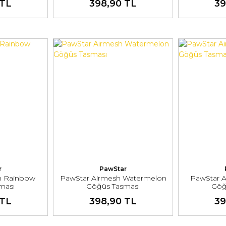
 TL
398,90 TL
39
r
PawStar
h Rainbow
PawStar Airmesh Watermelon
PawStar 
ması
Göğüs Tasması
Göğ
 TL
398,90 TL
39