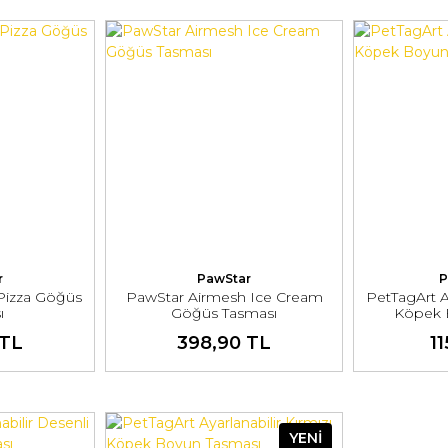
r
PawStar
P
Pizza Göğüs
PawStar Airmesh Ice Cream
PetTagArt A
ı
Göğüs Tasması
Köpek 
 TL
398,90 TL
1
YENİ