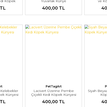
edi Köpek
Yuvarlak Künye
ve K
i
 TL
400,00 TL
40
rt
PetTagArt
P
 Kelebekler
Lacivert Üzerine Pembe
Siyah Beyaz
pek Künyesi
Çiçekli Kedi Köpek Künyesi
Köp
 TL
400,00 TL
40