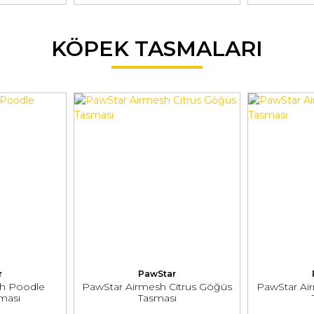
KÖPEK TASMALARI
r
PawStar
h Poodle
PawStar Airmesh Citrus Göğüs
PawStar Ai
ması
Tasması