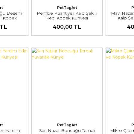
rt
PetTagArt
P
ğu Desenli
Pembe Puantiyeli Kalp Şekilli
Mavi Naza
edi Köpek
Kedi Köpek Künyesi
Kalp Şek
i
 TL
400,00 TL
40
rt
PetTagArt
P
en Yardım
Sarı Nazar Boncuğu Temalı
Mikro Çipim