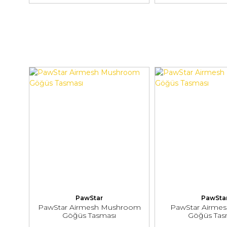
PawStar
PawSta
PawStar Airmesh Mushroom
PawStar Airmes
Göğüs Tasması
Göğüs Tas