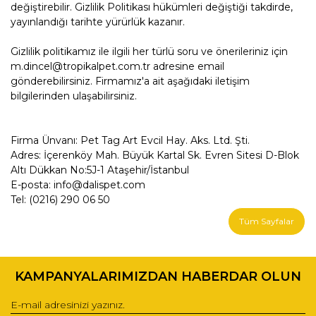
değiştirebilir. Gizlilik Politikası hükümleri değiştiği takdirde,
yayınlandığı tarihte yürürlük kazanır.
Gizlilik politikamız ile ilgili her türlü soru ve önerileriniz için
m.dincel@tropikalpet.com.tr adresine email
gönderebilirsiniz. Firmamız'a ait aşağıdaki iletişim
bilgilerinden ulaşabilirsiniz.
Firma Ünvanı: Pet Tag Art Evcil Hay. Aks. Ltd. Şti.
Adres: İçerenköy Mah. Büyük Kartal Sk. Evren Sitesi D-Blok
Altı Dükkan No:5J-1 Ataşehir/İstanbul
E-posta: info@dalispet.com
Tel: (0216) 290 06 50
Tüm Sayfalar
KAMPANYALARIMIZDAN HABERDAR OLUN