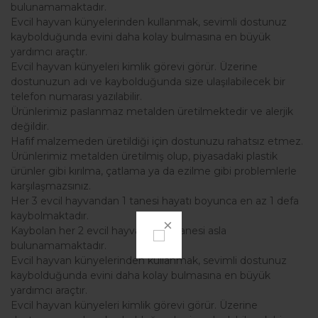
bulunamamaktadır.
Evcil hayvan künyelerinden kullanmak, sevimli dostunuz
kaybolduğunda evini daha kolay bulmasına en büyük
yardımcı araçtır.
Evcil hayvan künyeleri kimlik görevi görür. Üzerine
dostunuzun adı ve kaybolduğunda size ulaşılabilecek bir
telefon numarası yazılabilir.
Ürünlerimiz paslanmaz metalden üretilmektedir ve alerjik
değildir.
Hafif malzemeden üretildiği için dostunuzu rahatsız etmez.
Ürünlerimiz metalden üretilmiş olup, piyasadaki plastik
ürünler gibi kırılma, çatlama ya da ezilme gibi problemlerle
karşılaşmazsınız.
Her 3 evcil hayvandan 1 tanesi hayatı boyunca en az 1 defa
kaybolmaktadır.
Kaybolan her 2 evcil hayvandan 1 tanesi asla
bulunamamaktadır.
Evcil hayvan künyelerinden kullanmak, sevimli dostunuz
kaybolduğunda evini daha kolay bulmasına en büyük
yardımcı araçtır.
Evcil hayvan künyeleri kimlik görevi görür. Üzerine