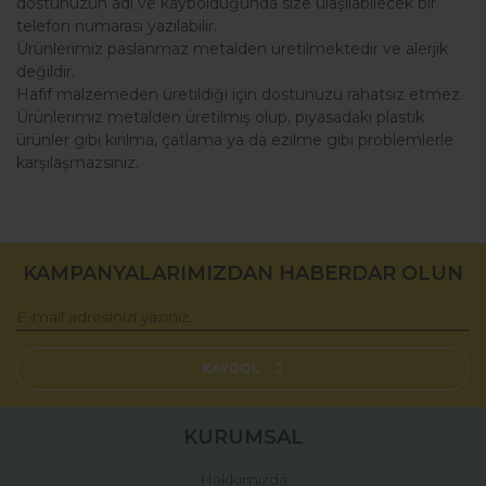
dostunuzun adı ve kaybolduğunda size ulaşılabilecek bir
telefon numarası yazılabilir.
Ürünlerimiz paslanmaz metalden üretilmektedir ve alerjik
değildir.
Hafif malzemeden üretildiği için dostunuzu rahatsız etmez.
Ürünlerimiz metalden üretilmiş olup, piyasadaki plastik
ürünler gibi kırılma, çatlama ya da ezilme gibi problemlerle
karşılaşmazsınız.
Bu ürünün fiyat bilgisi, resim, ürün açıklamalarında ve diğer
konularda yetersiz gördüğünüz noktaları öneri formunu
Bu ürüne ilk yorumu siz yapın!
kullanarak tarafımıza iletebilirsiniz.
KAMPANYALARIMIZDAN HABERDAR OLUN
Görüş ve önerileriniz için teşekkür ederiz.
Yorum Yaz
Ürün resmi kalitesiz, bozuk veya görüntülenemiyor.
Ürün açıklamasında eksik bilgiler bulunuyor.
KAYDOL
Ürün bilgilerinde hatalar bulunuyor.
Ürün fiyatı diğer sitelerden daha pahalı.
KURUMSAL
Bu ürüne benzer farklı alternatifler olmalı.
Hakkımızda