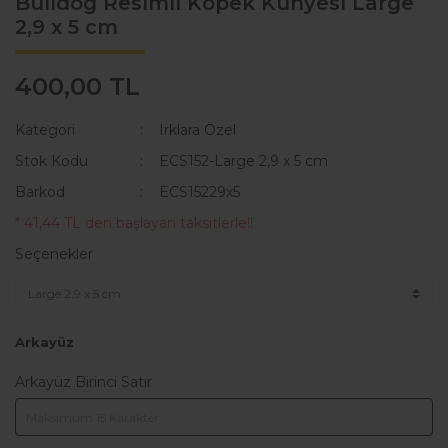
Bulldog Resimli Köpek Künyesi Large
2,9 x 5 cm
KAKA POŞETİ ÇANTASI
Lisanslı Künyeler
ÖNLÜK
Müzik
400,00 TL
QR KODLU İSİMLİKLER
Spor
Kategori
Irklara Özel
SWEAT
Tıbbi & Engelliler
Stok Kodu
ECS152-Large 2,9 x 5 cm
Barkod
ECS15229x5
T-SHIRT
Ülkeler & Bayraklar
* 41,44 TL den başlayan taksitlerle!!
TASMALAR
Yeni Yıl ve Noel
Seçenekler
TULUMLAR VE PİJAMALAR
YAĞMURLUK VE MONTLAR
Arkayüz
Arkayüz Birinci Satır