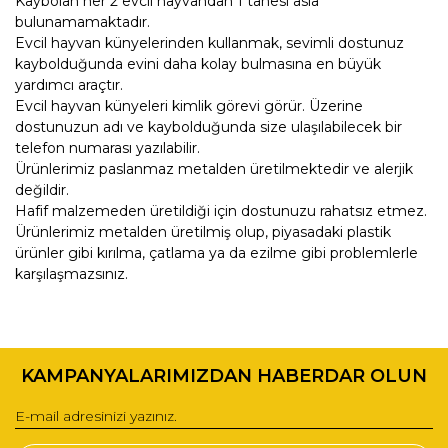
Kaybolan her 2 evcil hayvandan 1 tanesi asla
bulunamamaktadır.
Evcil hayvan künyelerinden kullanmak, sevimli dostunuz
kaybolduğunda evini daha kolay bulmasına en büyük
yardımcı araçtır.
Evcil hayvan künyeleri kimlik görevi görür. Üzerine
dostunuzun adı ve kaybolduğunda size ulaşılabilecek bir
telefon numarası yazılabilir.
Ürünlerimiz paslanmaz metalden üretilmektedir ve alerjik
değildir.
Hafif malzemeden üretildiği için dostunuzu rahatsız etmez.
Ürünlerimiz metalden üretilmiş olup, piyasadaki plastik
ürünler gibi kırılma, çatlama ya da ezilme gibi problemlerle
karşılaşmazsınız.
Bu ürünün fiyat bilgisi, resim, ürün açıklamalarında ve diğer
konularda yetersiz gördüğünüz noktaları öneri formunu
Bu ürüne ilk yorumu siz yapın!
kullanarak tarafımıza iletebilirsiniz.
KAMPANYALARIMIZDAN HABERDAR OLUN
Görüş ve önerileriniz için teşekkür ederiz.
Yorum Yaz
Ürün resmi kalitesiz, bozuk veya görüntülenemiyor.