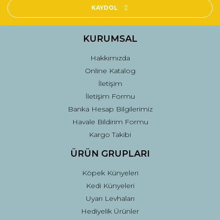
Ürün açıklamasında eksik bilgiler bulunuyor.
KAYDOL
Ürün bilgilerinde hatalar bulunuyor.
Ürün fiyatı diğer sitelerden daha pahalı.
KURUMSAL
Bu ürüne benzer farklı alternatifler olmalı.
Hakkımızda
Online Katalog
İletişim
İletişim Formu
Banka Hesap Bilgilerimiz
Gönder
Havale Bildirim Formu
Kargo Takibi
ÜRÜN GRUPLARI
Köpek Künyeleri
Kedi Künyeleri
Uyarı Levhaları
Hediyelik Ürünler