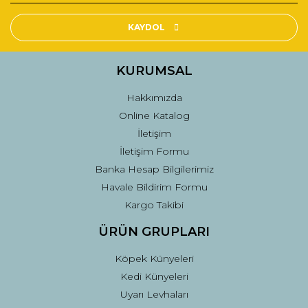
Ürün resmi kalitesiz, bozuk veya görüntülenemiyor.
Ürün açıklamasında eksik bilgiler bulunuyor.
KAYDOL
Ürün bilgilerinde hatalar bulunuyor.
Ürün fiyatı diğer sitelerden daha pahalı.
KURUMSAL
Bu ürüne benzer farklı alternatifler olmalı.
Hakkımızda
Online Katalog
İletişim
İletişim Formu
Banka Hesap Bilgilerimiz
Gönder
Havale Bildirim Formu
Kargo Takibi
ÜRÜN GRUPLARI
Köpek Künyeleri
Kedi Künyeleri
Uyarı Levhaları