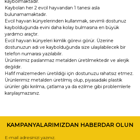
kaybolmaktadır.
Kaybolan her 2 evcil hayvandan 1 tanesi asla
bulunamamaktadır.
Evcil hayvan künyelerinden kullanmak, sevimli dostunuz
kaybolduğunda evini daha kolay bulmasına en büyük
yardımcı araçtır.
Evcil hayvan künyeleri kimlik görevi görür. Üzerine
dostunuzun adı ve kaybolduğunda size ulaşılabilecek bir
telefon numarası yazılabilir.
Ürünlerimiz paslanmaz metalden üretilmektedir ve alerjik
değildir.
Hafif malzemeden üretildiği için dostunuzu rahatsız etmez.
Ürünlerimiz metalden üretilmiş olup, piyasadaki plastik
ürünler gibi kırılma, çatlama ya da ezilme gibi problemlerle
karşılaşmazsınız.
Bu ürünün fiyat bilgisi, resim, ürün açıklamalarında ve diğer
konularda yetersiz gördüğünüz noktaları öneri formunu
Bu ürüne ilk yorumu siz yapın!
kullanarak tarafımıza iletebilirsiniz.
KAMPANYALARIMIZDAN HABERDAR OLUN
Görüş ve önerileriniz için teşekkür ederiz.
Yorum Yaz