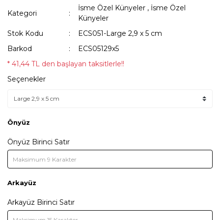
İsme Özel Künyeler
,
İsme Özel
Kategori
Künyeler
Stok Kodu
ECS051-Large 2,9 x 5 cm
Barkod
ECS05129x5
* 41,44 TL den başlayan taksitlerle!!
Seçenekler
Önyüz
Önyüz Birinci Satır
Arkayüz
Arkayüz Birinci Satır