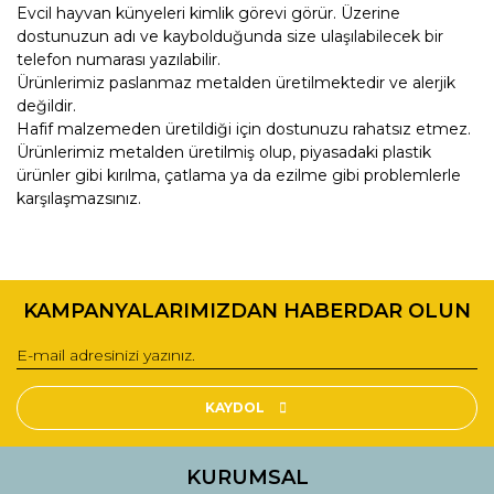
Evcil hayvan künyeleri kimlik görevi görür. Üzerine
dostunuzun adı ve kaybolduğunda size ulaşılabilecek bir
telefon numarası yazılabilir.
Ürünlerimiz paslanmaz metalden üretilmektedir ve alerjik
değildir.
Hafif malzemeden üretildiği için dostunuzu rahatsız etmez.
Ürünlerimiz metalden üretilmiş olup, piyasadaki plastik
ürünler gibi kırılma, çatlama ya da ezilme gibi problemlerle
karşılaşmazsınız.
Bu ürünün fiyat bilgisi, resim, ürün açıklamalarında ve diğer
konularda yetersiz gördüğünüz noktaları öneri formunu
Bu ürüne ilk yorumu siz yapın!
kullanarak tarafımıza iletebilirsiniz.
KAMPANYALARIMIZDAN HABERDAR OLUN
Görüş ve önerileriniz için teşekkür ederiz.
Yorum Yaz
Ürün resmi kalitesiz, bozuk veya görüntülenemiyor.
Ürün açıklamasında eksik bilgiler bulunuyor.
KAYDOL
Ürün bilgilerinde hatalar bulunuyor.
Ürün fiyatı diğer sitelerden daha pahalı.
KURUMSAL