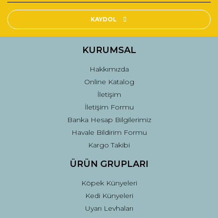
Ürün resmi kalitesiz, bozuk veya görüntülenemiyor.
Ürün açıklamasında eksik bilgiler bulunuyor.
KAYDOL
Ürün bilgilerinde hatalar bulunuyor.
Ürün fiyatı diğer sitelerden daha pahalı.
KURUMSAL
Bu ürüne benzer farklı alternatifler olmalı.
Hakkımızda
Online Katalog
İletişim
İletişim Formu
Banka Hesap Bilgilerimiz
Gönder
Havale Bildirim Formu
Kargo Takibi
ÜRÜN GRUPLARI
Köpek Künyeleri
Kedi Künyeleri
Uyarı Levhaları