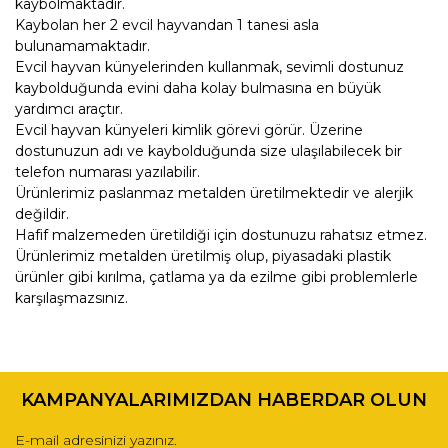
kaybolmaktadır.
Kaybolan her 2 evcil hayvandan 1 tanesi asla
bulunamamaktadır.
Evcil hayvan künyelerinden kullanmak, sevimli dostunuz
kaybolduğunda evini daha kolay bulmasına en büyük
yardımcı araçtır.
Evcil hayvan künyeleri kimlik görevi görür. Üzerine
dostunuzun adı ve kaybolduğunda size ulaşılabilecek bir
telefon numarası yazılabilir.
Ürünlerimiz paslanmaz metalden üretilmektedir ve alerjik
değildir.
Hafif malzemeden üretildiği için dostunuzu rahatsız etmez.
Ürünlerimiz metalden üretilmiş olup, piyasadaki plastik
ürünler gibi kırılma, çatlama ya da ezilme gibi problemlerle
karşılaşmazsınız.
Bu ürünün fiyat bilgisi, resim, ürün açıklamalarında ve diğer
konularda yetersiz gördüğünüz noktaları öneri formunu
Bu ürüne ilk yorumu siz yapın!
kullanarak tarafımıza iletebilirsiniz.
KAMPANYALARIMIZDAN HABERDAR OLUN
Görüş ve önerileriniz için teşekkür ederiz.
Yorum Yaz