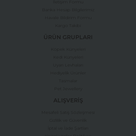
İletişim Formu
Banka Hesap Bilgilerimiz
Gönder
Havale Bildirim Formu
Kargo Takibi
ÜRÜN GRUPLARI
Köpek Künyeleri
Kedi Künyeleri
Uyarı Levhaları
Hediyelik Ürünler
Tasmalar
Pet Jewellery
ALIŞVERİŞ
Mesafeli Satış Sözleşmesi
Gizlilik ve Güvenlik
İptal ve İade Şartları
Kişisel Veriler Politikası