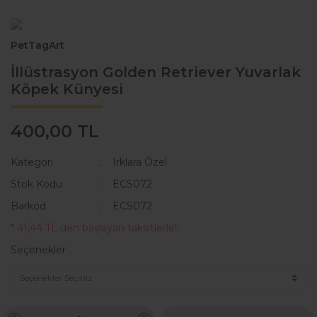
KAKA POŞETİ ÇANTASI
Lisanslı Künyeler
PetTagArt
ÖNLÜK
Müzik
İllüstrasyon Golden Retriever Yuvarlak
QR KODLU İSİMLİKLER
Spor
Köpek Künyesi
SWEAT
Tıbbi & Engelliler
400,00 TL
T-SHIRT
Ülkeler & Bayraklar
Kategori
Irklara Özel
TASMALAR
Yeni Yıl ve Noel
Stok Kodu
ECS072
TULUMLAR VE PİJAMALAR
Barkod
ECS072
YAĞMURLUK VE MONTLAR
* 41,44 TL den başlayan taksitlerle!!
Seçenekler