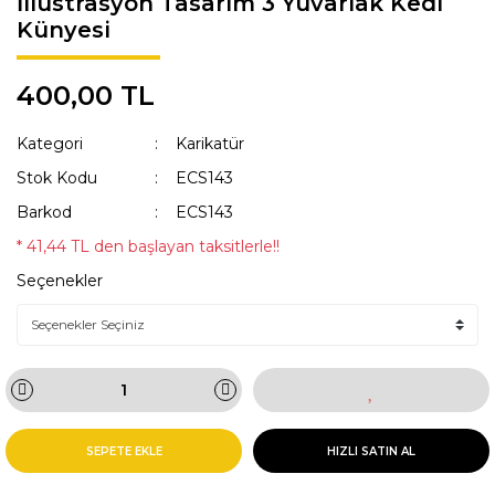
İllüstrasyon Tasarım 3 Yuvarlak Kedi
Künyesi
KAKA POŞETİ ÇANTASI
Lisanslı Künyeler
ÖNLÜK
Müzik
400,00 TL
QR KODLU İSİMLİKLER
Spor
Kategori
Karikatür
SWEAT
Tıbbi & Engelliler
Stok Kodu
ECS143
Barkod
ECS143
T-SHIRT
Ülkeler & Bayraklar
* 41,44 TL den başlayan taksitlerle!!
TASMALAR
Yeni Yıl ve Noel
Seçenekler
TULUMLAR VE PİJAMALAR
YAĞMURLUK VE MONTLAR
SEPETE EKLE
HIZLI SATIN AL