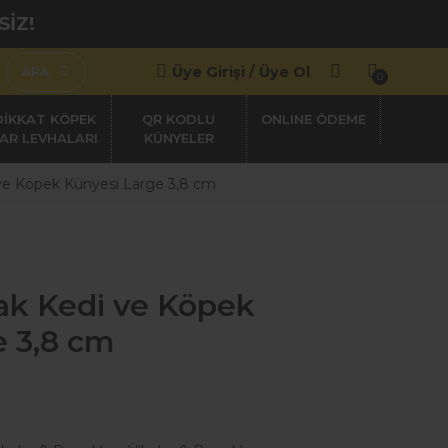
SİZ!
Üye Girişi / Üye Ol
ARA
0
DİKKAT KÖPEK
QR KODLU
AR LEVHALARI
KÜNYELER
i ve Köpek Künyesi Large 3,8 cm
lak Kedi ve Köpek
e 3,8 cm