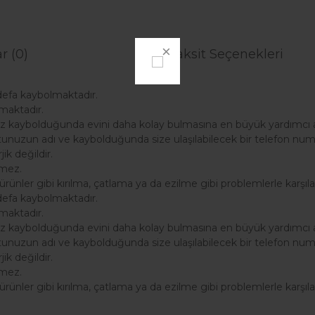
r (0)
Taksit Seçenekleri
defa kaybolmaktadır.
maktadır.
z kaybolduğunda evini daha kolay bulmasına en büyük yardımcı ar
unuzun adı ve kaybolduğunda size ulaşılabilecek bir telefon numara
k değildir.
tmez.
ürünler gibi kırılma, çatlama ya da ezilme gibi problemlerle karşıl
defa kaybolmaktadır.
maktadır.
z kaybolduğunda evini daha kolay bulmasına en büyük yardımcı ar
unuzun adı ve kaybolduğunda size ulaşılabilecek bir telefon numara
k değildir.
tmez.
ürünler gibi kırılma, çatlama ya da ezilme gibi problemlerle karşıl