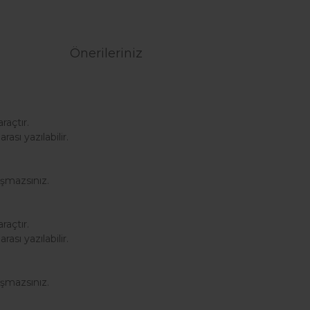
Önerileriniz
açtır.
sı yazılabilir.
aşmazsınız.
açtır.
sı yazılabilir.
aşmazsınız.