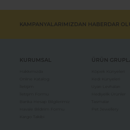
Bu ürünün fiyat bilgisi, resim, ürün açıklamalarında ve di
Görüş ve önerileriniz için teşekkür ederiz.
KAMPANYALARIMIZDAN HABERDAR OL
Ürün resmi kalitesiz, bozuk veya görüntülenemiyor.
Ürün açıklamasında eksik bilgiler bulunuyor.
Ürün bilgilerinde hatalar bulunuyor.
Ürün fiyatı diğer sitelerden daha pahalı.
Bu ürüne benzer farklı alternatifler olmalı.
KURUMSAL
ÜRÜN GRUPL
Hakkımızda
Köpek Künyeleri
Online Katalog
Kedi Künyeleri
İletişim
Uyarı Levhaları
İletişim Formu
Hediyelik Ürünler
Banka Hesap Bilgilerimiz
Tasmalar
Havale Bildirim Formu
Pet Jewellery
Kargo Takibi