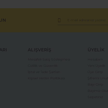
ğer konularda yetersiz gördüğünüz noktaları öneri formunu kullanarak tara
Bu ürüne ilk yorumu siz yapın!
UN
Yorum Yaz
ARI
ALIŞVERİŞ
ÜYELİK
Mesafeli Satış Sözleşmesi
Hesabım
Gizlilik ve Güvenlik
Yeni Üyelik
İptal ve İade Şartları
Üye Girişi
Kişisel Veriler Politikası
Şifremi Unu
Gönder
Bayi Girişi
Bayimiz Olu
Sepetiniz