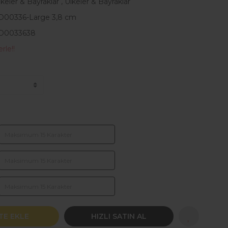
lkeler & Bayraklar
,
Ülkeler & Bayraklar
D00336-Large 3,8 cm
D0033638
rle!!
TE EKLE
HIZLI SATIN AL