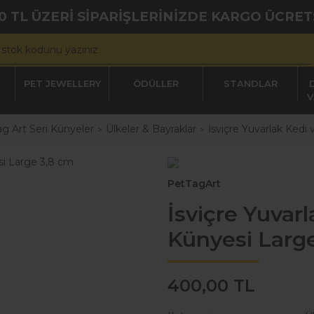
0 TL ÜZERİ SİPARİŞLERİNİZDE KARGO ÜCRET
PET JEWELLERY
ÖDÜLLER
STANDLAR
V
g Art Seri Künyeler
Ülkeler & Bayraklar
İsviçre Yuvarlak Ked
PetTagArt
İsviçre Yuvar
Künyesi Larg
400,00 TL