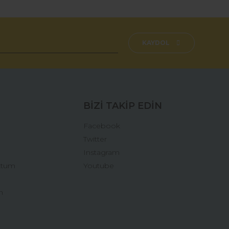
fımıza iletebilirsiniz.
KAYDOL
BİZİ TAKİP EDİN
Facebook
Twitter
Instagram
ttum
Youtube
n