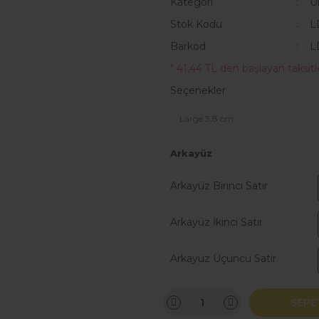
Kategori
Ü
Stok Kodu
L
Barkod
L
* 41,44 TL den başlayan taksitle
Seçenekler
Arkayüz
Arkayüz Birinci Satır
Arkayüz İkinci Satır
Arkayüz Üçüncü Satır
SEPE