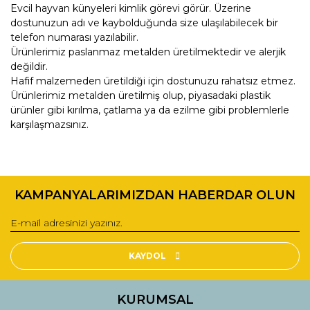
Evcil hayvan künyeleri kimlik görevi görür. Üzerine
dostunuzun adı ve kaybolduğunda size ulaşılabilecek bir
telefon numarası yazılabilir.
Ürünlerimiz paslanmaz metalden üretilmektedir ve alerjik
değildir.
Hafif malzemeden üretildiği için dostunuzu rahatsız etmez.
Ürünlerimiz metalden üretilmiş olup, piyasadaki plastik
ürünler gibi kırılma, çatlama ya da ezilme gibi problemlerle
karşılaşmazsınız.
Bu ürünün fiyat bilgisi, resim, ürün açıklamalarında ve diğer
konularda yetersiz gördüğünüz noktaları öneri formunu
Bu ürüne ilk yorumu siz yapın!
kullanarak tarafımıza iletebilirsiniz.
KAMPANYALARIMIZDAN HABERDAR OLUN
Görüş ve önerileriniz için teşekkür ederiz.
Yorum Yaz
Ürün resmi kalitesiz, bozuk veya görüntülenemiyor.
Ürün açıklamasında eksik bilgiler bulunuyor.
KAYDOL
Ürün bilgilerinde hatalar bulunuyor.
Ürün fiyatı diğer sitelerden daha pahalı.
KURUMSAL