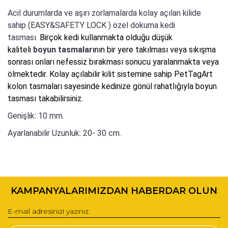
Acil durumlarda ve aşırı zorlamalarda kolay açılan kilide
sahip (EASY&SAFETY LOCK ) özel dokuma kedi
tasması.
Birçok kedi kullanmakta olduğu düşük
kaliteli
boyun tasmaları
nın bir yere takılması veya sıkışma
sonrası onları nefessiz bırakması sonucu yaralanmakta veya
ölmektedir. Kolay açılabilir kilit sistemine sahip PetTagArt
kolon tasmaları sayesinde kedinize gönül rahatlığıyla boyun
tasması takabilirsiniz.
Genişlik: 10 mm.
Ayarlanabilir Uzunluk: 20- 30 cm.
Bu ürünün fiyat bilgisi, resim, ürün açıklamalarında ve diğer
konularda yetersiz gördüğünüz noktaları öneri formunu
Bu ürüne ilk yorumu siz yapın!
kullanarak tarafımıza iletebilirsiniz.
KAMPANYALARIMIZDAN HABERDAR OLUN
Görüş ve önerileriniz için teşekkür ederiz.
Yorum Yaz
Ürün resmi kalitesiz, bozuk veya görüntülenemiyor.