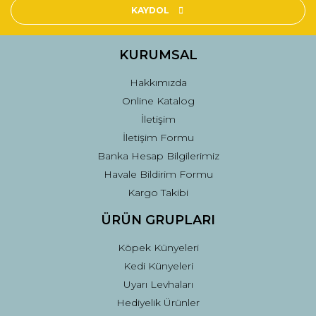
Ürün açıklamasında eksik bilgiler bulunuyor.
KAYDOL
Ürün bilgilerinde hatalar bulunuyor.
Ürün fiyatı diğer sitelerden daha pahalı.
KURUMSAL
Bu ürüne benzer farklı alternatifler olmalı.
Hakkımızda
Online Katalog
İletişim
İletişim Formu
Banka Hesap Bilgilerimiz
Gönder
Havale Bildirim Formu
Kargo Takibi
ÜRÜN GRUPLARI
Köpek Künyeleri
Kedi Künyeleri
Uyarı Levhaları
Hediyelik Ürünler