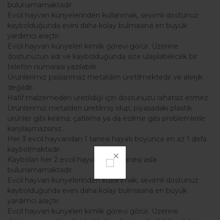
bulunamamaktadır.
Evcil hayvan künyelerinden kullanmak, sevimli dostunuz
kaybolduğunda evini daha kolay bulmasına en büyük
yardımcı araçtır.
Evcil hayvan künyeleri kimlik görevi görür. Üzerine
dostunuzun adı ve kaybolduğunda size ulaşılabilecek bir
telefon numarası yazılabilir.
Ürünlerimiz paslanmaz metalden üretilmektedir ve alerjik
değildir.
Hafif malzemeden üretildiği için dostunuzu rahatsız etmez.
Ürünlerimiz metalden üretilmiş olup, piyasadaki plastik
ürünler gibi kırılma, çatlama ya da ezilme gibi problemlerle
karşılaşmazsınız.
Her 3 evcil hayvandan 1 tanesi hayatı boyunca en az 1 defa
kaybolmaktadır.
Kaybolan her 2 evcil hayvandan 1 tanesi asla
bulunamamaktadır.
Evcil hayvan künyelerinden kullanmak, sevimli dostunuz
kaybolduğunda evini daha kolay bulmasına en büyük
yardımcı araçtır.
Evcil hayvan künyeleri kimlik görevi görür. Üzerine