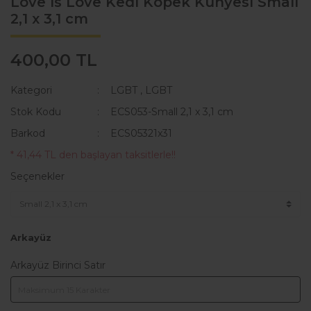
Love is Love Kedi Köpek Künyesi Small
2,1 x 3,1 cm
KAKA POŞETİ ÇANTASI
Lisanslı Künyeler
ÖNLÜK
Müzik
400,00 TL
QR KODLU İSİMLİKLER
Spor
Kategori
LGBT
,
LGBT
SWEAT
Tıbbi & Engelliler
Stok Kodu
ECS053-Small 2,1 x 3,1 cm
Barkod
ECS05321x31
T-SHIRT
Ülkeler & Bayraklar
* 41,44 TL den başlayan taksitlerle!!
TASMALAR
Yeni Yıl ve Noel
Seçenekler
TULUMLAR VE PİJAMALAR
YAĞMURLUK VE MONTLAR
Arkayüz
Arkayüz Birinci Satır