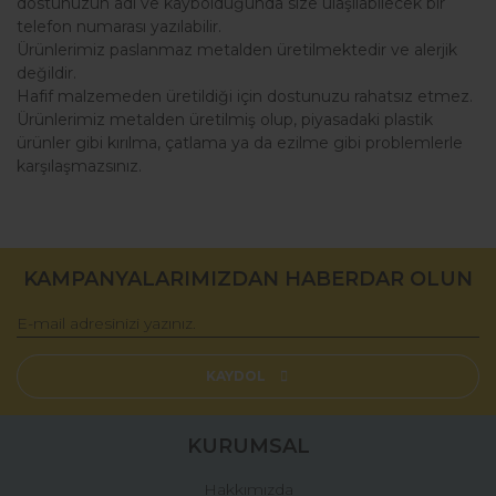
dostunuzun adı ve kaybolduğunda size ulaşılabilecek bir
telefon numarası yazılabilir.
Ürünlerimiz paslanmaz metalden üretilmektedir ve alerjik
değildir.
Hafif malzemeden üretildiği için dostunuzu rahatsız etmez.
Ürünlerimiz metalden üretilmiş olup, piyasadaki plastik
ürünler gibi kırılma, çatlama ya da ezilme gibi problemlerle
karşılaşmazsınız.
Bu ürünün fiyat bilgisi, resim, ürün açıklamalarında ve diğer
konularda yetersiz gördüğünüz noktaları öneri formunu
Bu ürüne ilk yorumu siz yapın!
kullanarak tarafımıza iletebilirsiniz.
KAMPANYALARIMIZDAN HABERDAR OLUN
Görüş ve önerileriniz için teşekkür ederiz.
Yorum Yaz
Ürün resmi kalitesiz, bozuk veya görüntülenemiyor.
Ürün açıklamasında eksik bilgiler bulunuyor.
KAYDOL
Ürün bilgilerinde hatalar bulunuyor.
Ürün fiyatı diğer sitelerden daha pahalı.
KURUMSAL
Bu ürüne benzer farklı alternatifler olmalı.
Hakkımızda