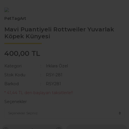
KAKA POŞETİ ÇANTASI
Lisanslı Künyeler
PetTagArt
ÖNLÜK
Müzik
Mavi Puantiyeli Rottweiler Yuvarlak
QR KODLU İSİMLİKLER
Spor
Köpek Künyesi
SWEAT
Tıbbi & Engelliler
400,00 TL
T-SHIRT
Ülkeler & Bayraklar
Kategori
Irklara Özel
TASMALAR
Yeni Yıl ve Noel
Stok Kodu
RSY-281
TULUMLAR VE PİJAMALAR
Barkod
RSY281
YAĞMURLUK VE MONTLAR
* 41,44 TL den başlayan taksitlerle!!
Seçenekler