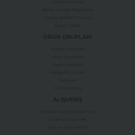
İletişim Formu
Banka Hesap Bilgilerimiz
Gönder
Havale Bildirim Formu
Kargo Takibi
ÜRÜN GRUPLARI
Köpek Künyeleri
Kedi Künyeleri
Uyarı Levhaları
Hediyelik Ürünler
Tasmalar
Pet Jewellery
ALIŞVERİŞ
Mesafeli Satış Sözleşmesi
Gizlilik ve Güvenlik
İptal ve İade Şartları
Kişisel Veriler Politikası