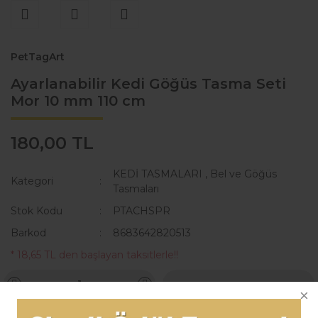
PetTagArt
Ayarlanabilir Kedi Göğüs Tasma Seti
Mor 10 mm 110 cm
180,00 TL
KEDİ TASMALARI
,
Bel ve Göğüs
Kategori
Tasmaları
Stok Kodu
PTACHSPR
Barkod
8683642820513
* 18,65 TL den başlayan taksitlerle!!