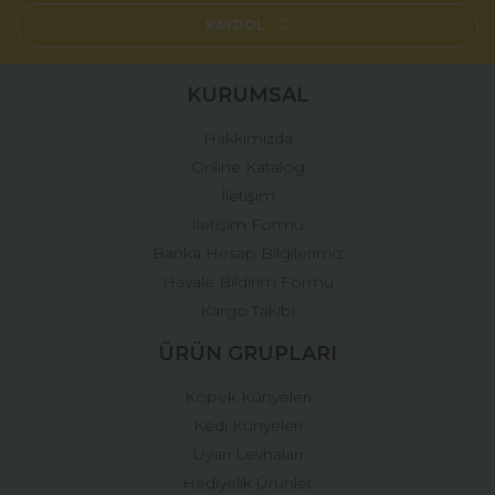
Ürün açıklamasında eksik bilgiler bulunuyor.
KAYDOL
Ürün bilgilerinde hatalar bulunuyor.
Ürün fiyatı diğer sitelerden daha pahalı.
KURUMSAL
Bu ürüne benzer farklı alternatifler olmalı.
Hakkımızda
Online Katalog
İletişim
İletişim Formu
Banka Hesap Bilgilerimiz
Gönder
Havale Bildirim Formu
Kargo Takibi
ÜRÜN GRUPLARI
Köpek Künyeleri
Kedi Künyeleri
Uyarı Levhaları
Hediyelik Ürünler