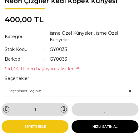
Neon Çizgiler Kedi Köpek Künyesi
KAKA POŞETİ ÇANTASI
Lisanslı Künyeler
400,00 TL
ÖNLÜK
Müzik
İsme Özel Künyeler
,
İsme Özel
QR KODLU İSİMLİKLER
Spor
Kategori
Künyeler
SWEAT
Tıbbi & Engelliler
Stok Kodu
GY0033
Barkod
GY0033
T-SHIRT
Ülkeler & Bayraklar
* 41,44 TL den başlayan taksitlerle!!
TASMALAR
Yeni Yıl ve Noel
Seçenekler
TULUMLAR VE PİJAMALAR
YAĞMURLUK VE MONTLAR
SEPETE EKLE
HIZLI SATIN AL