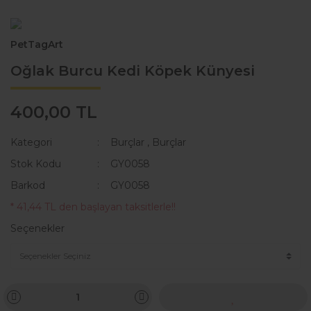
KAKA POŞETİ ÇANTASI
Lisanslı Künyeler
PetTagArt
ÖNLÜK
Müzik
Oğlak Burcu Kedi Köpek Künyesi
QR KODLU İSİMLİKLER
Spor
400,00 TL
SWEAT
Tıbbi & Engelliler
T-SHIRT
Ülkeler & Bayraklar
Kategori
Burçlar
,
Burçlar
Stok Kodu
GY0058
TASMALAR
Yeni Yıl ve Noel
Barkod
GY0058
TULUMLAR VE PİJAMALAR
* 41,44 TL den başlayan taksitlerle!!
YAĞMURLUK VE MONTLAR
Seçenekler