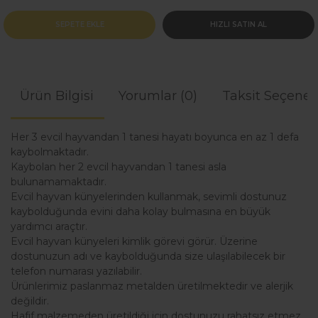
SEPETE EKLE
HIZLI SATIN AL
Ürün Bilgisi
Yorumlar (0)
Taksit Seçenek
Her 3 evcil hayvandan 1 tanesi hayatı boyunca en az 1 defa
kaybolmaktadır.
Kaybolan her 2 evcil hayvandan 1 tanesi asla
bulunamamaktadır.
Evcil hayvan künyelerinden kullanmak, sevimli dostunuz
kaybolduğunda evini daha kolay bulmasına en büyük
yardımcı araçtır.
Evcil hayvan künyeleri kimlik görevi görür. Üzerine
dostunuzun adı ve kaybolduğunda size ulaşılabilecek bir
telefon numarası yazılabilir.
Ürünlerimiz paslanmaz metalden üretilmektedir ve alerjik
değildir.
Hafif malzemeden üretildiği için dostunuzu rahatsız etmez.