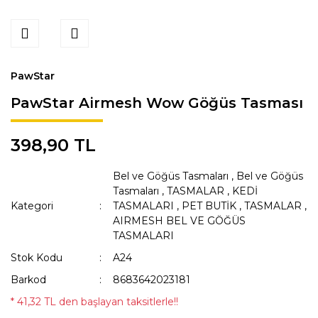
PawStar
PawStar Airmesh Wow Göğüs Tasması
398,90 TL
Bel ve Göğüs Tasmaları
,
Bel ve Göğüs
Tasmaları
,
TASMALAR
,
KEDİ
Kategori
TASMALARI
,
PET BUTİK
,
TASMALAR
,
AIRMESH BEL VE GÖĞÜS
TASMALARI
Stok Kodu
A24
Barkod
8683642023181
* 41,32 TL den başlayan taksitlerle!!