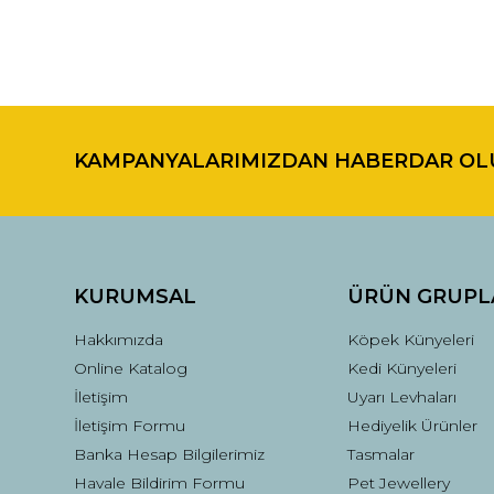
Bu ürünün fiyat bilgisi, resim, ürün açıklamalarında ve di
Görüş ve önerileriniz için teşekkür ederiz.
KAMPANYALARIMIZDAN HABERDAR OL
Ürün resmi kalitesiz, bozuk veya görüntülenemiyor.
Ürün açıklamasında eksik bilgiler bulunuyor.
Ürün bilgilerinde hatalar bulunuyor.
Ürün fiyatı diğer sitelerden daha pahalı.
Bu ürüne benzer farklı alternatifler olmalı.
KURUMSAL
ÜRÜN GRUPL
Hakkımızda
Köpek Künyeleri
Online Katalog
Kedi Künyeleri
İletişim
Uyarı Levhaları
İletişim Formu
Hediyelik Ürünler
Banka Hesap Bilgilerimiz
Tasmalar
Havale Bildirim Formu
Pet Jewellery