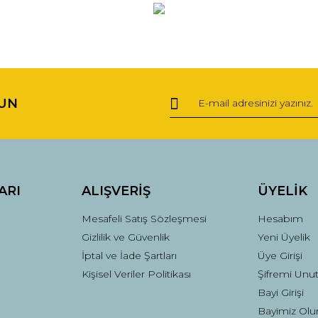
ğer konularda yetersiz gördüğünüz noktaları öneri formunu kullanarak tara
Bu ürüne ilk yorumu siz yapın!
UN
Yorum Yaz
ARI
ALIŞVERİŞ
ÜYELİK
Mesafeli Satış Sözleşmesi
Hesabım
Gizlilik ve Güvenlik
Yeni Üyelik
İptal ve İade Şartları
Üye Girişi
Kişisel Veriler Politikası
Şifremi Unu
Gönder
Bayi Girişi
Bayimiz Olu