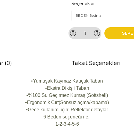
Seçenekler
SEPE
r (0)
Taksit Seçenekleri
•Yumuşak Kaymaz Kauçuk Taban
•Ekstra Dikişli Taban
•%100 Su Geçirmez Kumaş (Softshell)
•Ergonomik Cırt(Sonsuz açma/kapama)
•Gece kullanımı için; Reflektör detaylar
6 Beden seçeneği ile..
1-2-3-4-5-6