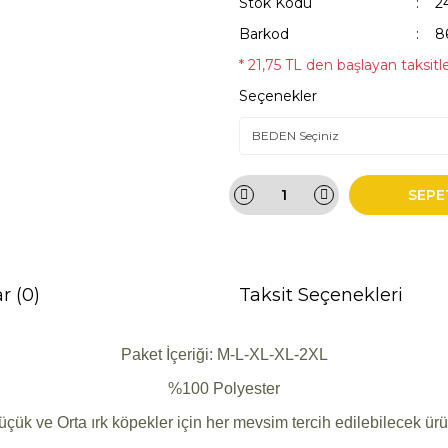
Stok Kodu
2
Barkod
8
* 21,75 TL den başlayan taksitle
Seçenekler
SEPE
r (0)
Taksit Seçenekleri
Paket İçeriği: M-L-XL-XL-2XL
%100 Polyester
üçük ve Orta ırk köpekler için her mevsim tercih edilebilecek ürü