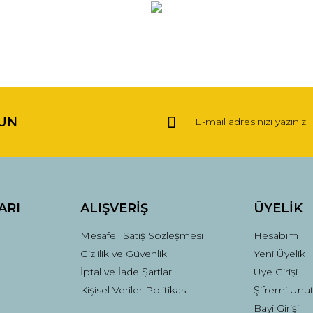
ğer konularda yetersiz gördüğünüz noktaları öneri formunu kullanarak tara
Bu ürüne ilk yorumu siz yapın!
UN
Yorum Yaz
ARI
ALIŞVERİŞ
ÜYELİK
Mesafeli Satış Sözleşmesi
Hesabım
Gizlilik ve Güvenlik
Yeni Üyelik
İptal ve İade Şartları
Üye Girişi
Kişisel Veriler Politikası
Şifremi Unu
Gönder
Bayi Girişi