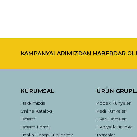
Bu ürünün fiyat bilgisi, resim, ürün açıklamalarında ve di
Görüş ve önerileriniz için teşekkür ederiz.
KAMPANYALARIMIZDAN HABERDAR OL
Ürün resmi kalitesiz, bozuk veya görüntülenemiyor.
Ürün açıklamasında eksik bilgiler bulunuyor.
Ürün bilgilerinde hatalar bulunuyor.
Ürün fiyatı diğer sitelerden daha pahalı.
Bu ürüne benzer farklı alternatifler olmalı.
KURUMSAL
ÜRÜN GRUPL
Hakkımızda
Köpek Künyeleri
Online Katalog
Kedi Künyeleri
İletişim
Uyarı Levhaları
İletişim Formu
Hediyelik Ürünler
Banka Hesap Bilgilerimiz
Tasmalar