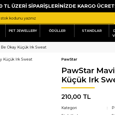
0 TL ÜZERİ SİPARİŞLERİNİZDE KARGO ÜCRET
PET JEWELLERY
ÖDÜLLER
STANDLAR
V
l Be Okay Küçük Irk Sweat
PawStar
PawStar Mavi
Küçük Irk Sw
210,00 TL
Kategori
P