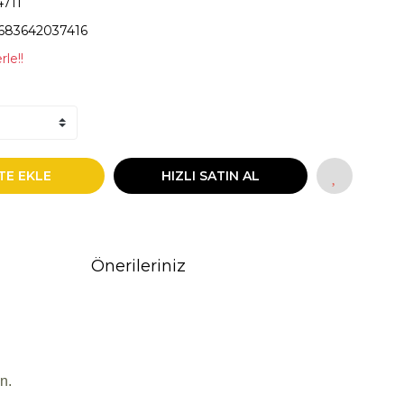
4711
683642037416
rle!!
TE EKLE
HIZLI SATIN AL
Önerileriniz
n.