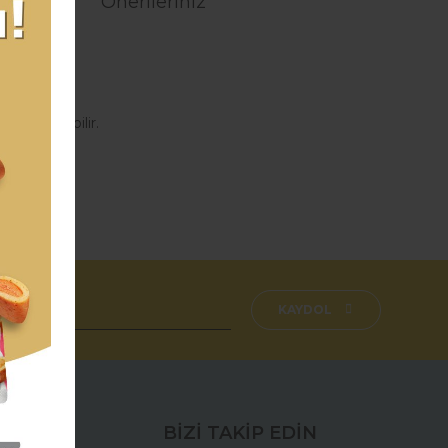
Önerileriniz
açtır.
sı yazılabilir.
aşmazsınız.
fımıza iletebilirsiniz.
KAYDOL
BİZİ TAKİP EDİN