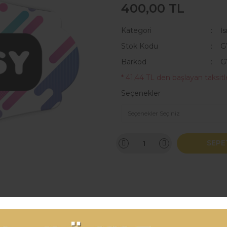
400,00 TL
Kategori
İ
Stok Kodu
G
Barkod
G
* 41,44 TL den başlayan taksitle
Seçenekler
SEPE