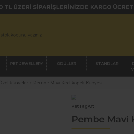
0 TL ÜZERİ SİPARİŞLERİNİZDE KARGO ÜCRET
PET JEWELLERY
ÖDÜLLER
STANDLAR
V
Özel Künyeler
Pembe Mavi Kedi köpek Künyesi
PetTagArt
Pembe Mavi K