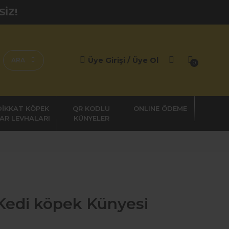
SİZ!
Üye Girişi / Üye Ol
ARA
0
DİKKAT KÖPEK
QR KODLU
AR LEVHALARI
KÜNYELER
edi köpek Künyesi