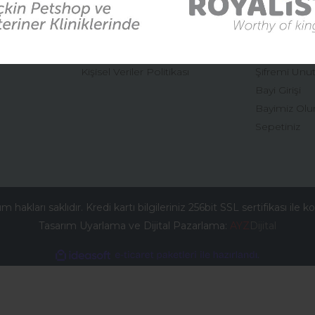
Mesafeli Satış Sözleşmesi
Hesabım
Gizlilik ve Güvenlik
Yeni Üyelik
İptal ve İade Şartları
Üye Girişi
Kişisel Veriler Politikası
Şifremi Unu
Gönder
Bayi Girişi
Bayimiz Olu
Sepetiniz
 hakları saklıdır. Kredi kartı bilgileriniz 256bit SSL sertifikası ile 
Tasarım Uyarlama ve Dijital Pazarlama:
AYZ
Dijital
ile
ideasoft
e-
hazırlandı.
ticaret
paketleri