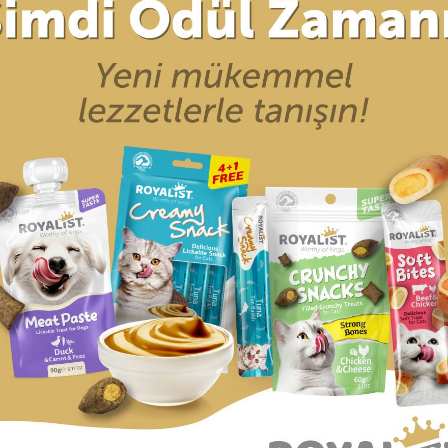
r (0)
Taksit Seçenekleri
defa kaybolmaktadır.
maktadır.
z kaybolduğunda evini daha kolay bulmasına en büyük yardımcı ar
unuzun adı ve kaybolduğunda size ulaşılabilecek bir telefon numara
k değildir.
tmez.
ürünler gibi kırılma, çatlama ya da ezilme gibi problemlerle karşıl
ğer konularda yetersiz gördüğünüz noktaları öneri formunu kullanarak tara
Bu ürüne ilk yorumu siz yapın!
UN
Yorum Yaz
ARI
ALIŞVERİŞ
ÜYELİK