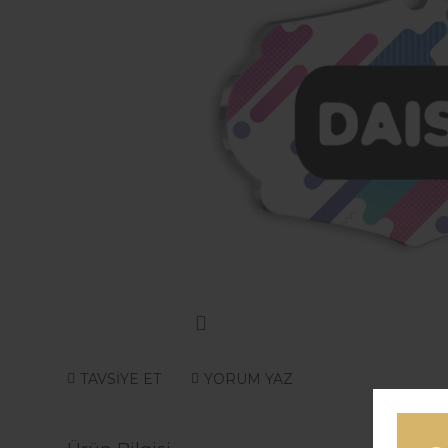
TAVSİYE ET
YORUM YAZ