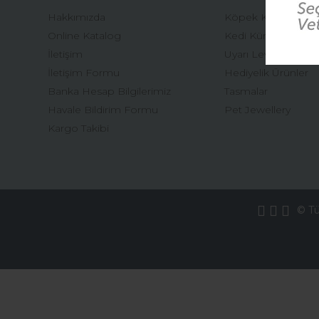
Hakkımızda
Köpek Künyeleri
Online Katalog
Kedi Künyeleri
İletişim
Uyarı Levhaları
İletişim Formu
Hediyelik Ürünler
Banka Hesap Bilgilerimiz
Tasmalar
Havale Bildirim Formu
Pet Jewellery
Kargo Takibi
© Tüm