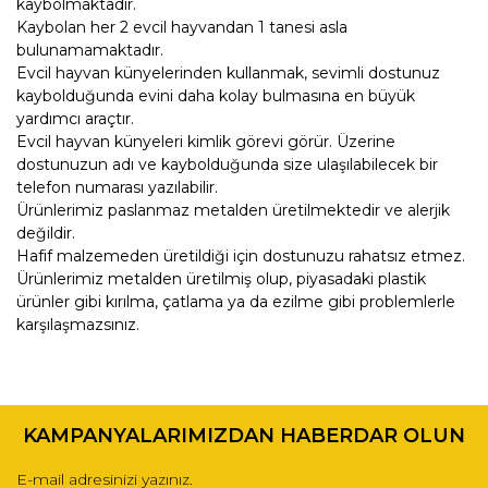
kaybolmaktadır.
Kaybolan her 2 evcil hayvandan 1 tanesi asla
bulunamamaktadır.
Evcil hayvan künyelerinden kullanmak, sevimli dostunuz
kaybolduğunda evini daha kolay bulmasına en büyük
yardımcı araçtır.
Evcil hayvan künyeleri kimlik görevi görür. Üzerine
dostunuzun adı ve kaybolduğunda size ulaşılabilecek bir
telefon numarası yazılabilir.
Ürünlerimiz paslanmaz metalden üretilmektedir ve alerjik
değildir.
Hafif malzemeden üretildiği için dostunuzu rahatsız etmez.
Ürünlerimiz metalden üretilmiş olup, piyasadaki plastik
ürünler gibi kırılma, çatlama ya da ezilme gibi problemlerle
karşılaşmazsınız.
Bu ürünün fiyat bilgisi, resim, ürün açıklamalarında ve diğer
konularda yetersiz gördüğünüz noktaları öneri formunu
Bu ürüne ilk yorumu siz yapın!
kullanarak tarafımıza iletebilirsiniz.
KAMPANYALARIMIZDAN HABERDAR OLUN
Görüş ve önerileriniz için teşekkür ederiz.
Yorum Yaz