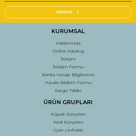
Ürün resmi kalitesiz, bozuk veya görüntülenemiyor.
Ürün açıklamasında eksik bilgiler bulunuyor.
KAYDOL
Ürün bilgilerinde hatalar bulunuyor.
Ürün fiyatı diğer sitelerden daha pahalı.
KURUMSAL
Bu ürüne benzer farklı alternatifler olmalı.
Hakkımızda
Online Katalog
İletişim
İletişim Formu
Banka Hesap Bilgilerimiz
Gönder
Havale Bildirim Formu
Kargo Takibi
ÜRÜN GRUPLARI
Köpek Künyeleri
Kedi Künyeleri
Uyarı Levhaları