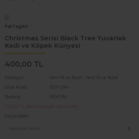
KAKA POŞETİ ÇANTASI
Lisanslı Künyeler
ÖNLÜK
Müzik
PetTagArt
QR KODLU İSİMLİKLER
Spor
Christmas Serisi Black Tree Yuvarlak
Kedi ve Köpek Künyesi
SWEAT
Tıbbi & Engelliler
T-SHIRT
Ülkeler & Bayraklar
400,00 TL
TASMALAR
Yeni Yıl ve Noel
Kategori
Yeni Yıl ve Noel
,
Yeni Yıl ve Noel
TULUMLAR VE PİJAMALAR
Stok Kodu
RSY-094
Barkod
RSY094
YAĞMURLUK VE MONTLAR
* 41,44 TL den başlayan taksitlerle!!
Seçenekler