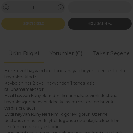
SEPETE EKLE
HIZLI SATIN AL
Ürün Bilgisi
Yorumlar (0)
Taksit Seçenek
Her 3 evcil hayvandan 1 tanesi hayatı boyunca en az 1 defa
kaybolmaktadır.
Kaybolan her 2 evcil hayvandan 1 tanesi asla
bulunamamaktadır.
Evcil hayvan künyelerinden kullanmak, sevimli dostunuz
kaybolduğunda evini daha kolay bulmasına en büyük
yardımcı araçtır.
Evcil hayvan künyeleri kimlik görevi görür. Üzerine
dostunuzun adı ve kaybolduğunda size ulaşılabilecek bir
telefon numarası yazılabilir.
Ürünlerimiz paslanmaz metalden üretilmektedir ve alerjik