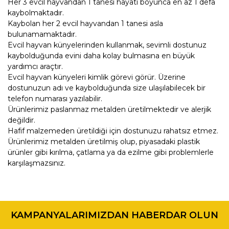
Her 3 evcil hayvandan 1 tanesi hayatı boyunca en az 1 defa
kaybolmaktadır.
Kaybolan her 2 evcil hayvandan 1 tanesi asla
bulunamamaktadır.
Evcil hayvan künyelerinden kullanmak, sevimli dostunuz
kaybolduğunda evini daha kolay bulmasına en büyük
yardımcı araçtır.
Evcil hayvan künyeleri kimlik görevi görür. Üzerine
dostunuzun adı ve kaybolduğunda size ulaşılabilecek bir
telefon numarası yazılabilir.
Ürünlerimiz paslanmaz metalden üretilmektedir ve alerjik
değildir.
Hafif malzemeden üretildiği için dostunuzu rahatsız etmez.
Ürünlerimiz metalden üretilmiş olup, piyasadaki plastik
ürünler gibi kırılma, çatlama ya da ezilme gibi problemlerle
karşılaşmazsınız.
Bu ürünün fiyat bilgisi, resim, ürün açıklamalarında ve diğer
konularda yetersiz gördüğünüz noktaları öneri formunu
Bu ürüne ilk yorumu siz yapın!
kullanarak tarafımıza iletebilirsiniz.
KAMPANYALARIMIZDAN HABERDAR OLUN
Görüş ve önerileriniz için teşekkür ederiz.