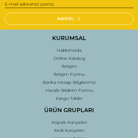
Yorum Yaz
Ürün resmi kalitesiz, bozuk veya görüntülenemiyor.
Ürün açıklamasında eksik bilgiler bulunuyor.
KAYDOL
Ürün bilgilerinde hatalar bulunuyor.
Ürün fiyatı diğer sitelerden daha pahalı.
KURUMSAL
Bu ürüne benzer farklı alternatifler olmalı.
Hakkımızda
Online Katalog
İletişim
İletişim Formu
Banka Hesap Bilgilerimiz
Gönder
Havale Bildirim Formu
Kargo Takibi
ÜRÜN GRUPLARI
Köpek Künyeleri
Kedi Künyeleri