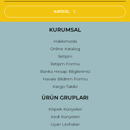
Ürün resmi kalitesiz, bozuk veya görüntülenemiyor.
Ürün açıklamasında eksik bilgiler bulunuyor.
KAYDOL
Ürün bilgilerinde hatalar bulunuyor.
Ürün fiyatı diğer sitelerden daha pahalı.
KURUMSAL
Bu ürüne benzer farklı alternatifler olmalı.
Hakkımızda
Online Katalog
İletişim
İletişim Formu
Banka Hesap Bilgilerimiz
Gönder
Havale Bildirim Formu
Kargo Takibi
ÜRÜN GRUPLARI
Köpek Künyeleri
Kedi Künyeleri
Uyarı Levhaları