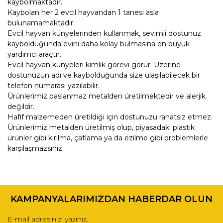
kaybolmaktadır.
Kaybolan her 2 evcil hayvandan 1 tanesi asla
bulunamamaktadır.
Evcil hayvan künyelerinden kullanmak, sevimli dostunuz
kaybolduğunda evini daha kolay bulmasına en büyük
yardımcı araçtır.
Evcil hayvan künyeleri kimlik görevi görür. Üzerine
dostunuzun adı ve kaybolduğunda size ulaşılabilecek bir
telefon numarası yazılabilir.
Ürünlerimiz paslanmaz metalden üretilmektedir ve alerjik
değildir.
Hafif malzemeden üretildiği için dostunuzu rahatsız etmez.
Ürünlerimiz metalden üretilmiş olup, piyasadaki plastik
ürünler gibi kırılma, çatlama ya da ezilme gibi problemlerle
karşılaşmazsınız.
Bu ürünün fiyat bilgisi, resim, ürün açıklamalarında ve diğer
konularda yetersiz gördüğünüz noktaları öneri formunu
Bu ürüne ilk yorumu siz yapın!
kullanarak tarafımıza iletebilirsiniz.
KAMPANYALARIMIZDAN HABERDAR OLUN
Görüş ve önerileriniz için teşekkür ederiz.
Yorum Yaz