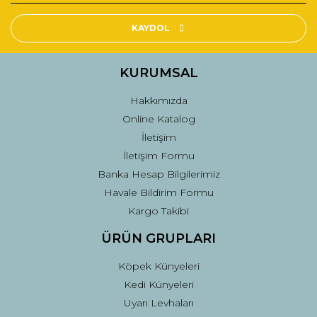
Ürün resmi kalitesiz, bozuk veya görüntülenemiyor.
Ürün açıklamasında eksik bilgiler bulunuyor.
KAYDOL
Ürün bilgilerinde hatalar bulunuyor.
Ürün fiyatı diğer sitelerden daha pahalı.
KURUMSAL
Bu ürüne benzer farklı alternatifler olmalı.
Hakkımızda
Online Katalog
İletişim
İletişim Formu
Banka Hesap Bilgilerimiz
Gönder
Havale Bildirim Formu
Kargo Takibi
ÜRÜN GRUPLARI
Köpek Künyeleri
Kedi Künyeleri
Uyarı Levhaları