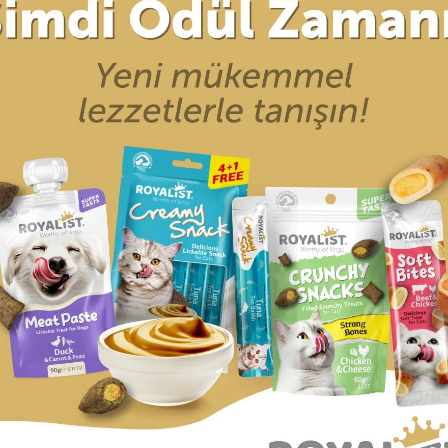
r (0)
Taksit Seçenekleri
defa kaybolmaktadır.
maktadır.
z kaybolduğunda evini daha kolay bulmasına en büyük yardımcı ar
unuzun adı ve kaybolduğunda size ulaşılabilecek bir telefon numara
k değildir.
tmez.
ürünler gibi kırılma, çatlama ya da ezilme gibi problemlerle karşıl
ğer konularda yetersiz gördüğünüz noktaları öneri formunu kullanarak tara
Bu ürüne ilk yorumu siz yapın!
UN
Yorum Yaz
ARI
ALIŞVERİŞ
ÜYELİK