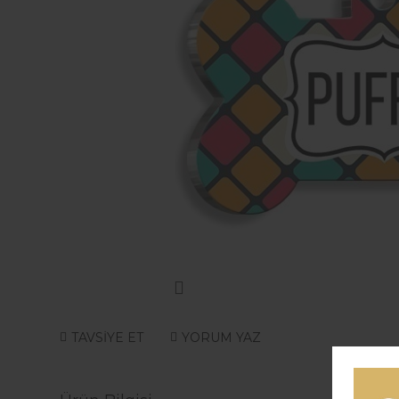
TAVSİYE ET
YORUM YAZ