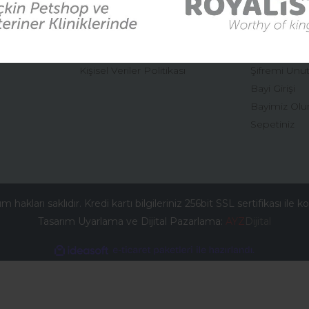
Mesafeli Satış Sözleşmesi
Hesabım
Gizlilik ve Güvenlik
Yeni Üyelik
İptal ve İade Şartları
Üye Girişi
Kişisel Veriler Politikası
Şifremi Unu
Gönder
Bayi Girişi
Bayimiz Olu
Sepetiniz
 hakları saklıdır. Kredi kartı bilgileriniz 256bit SSL sertifikası ile 
Tasarım Uyarlama ve Dijital Pazarlama:
AYZ
Dijital
ile
ideasoft
e-
hazırlandı.
ticaret
paketleri