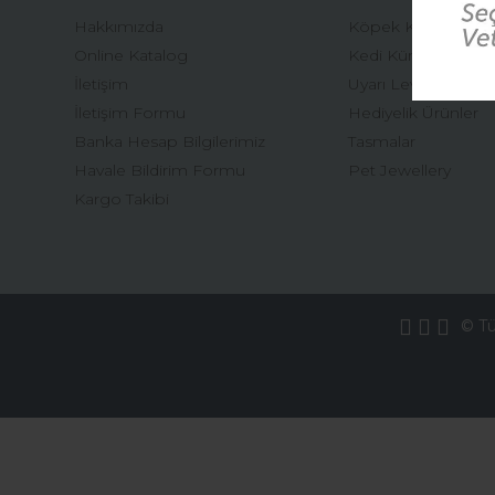
Hakkımızda
Köpek Künyeleri
Online Katalog
Kedi Künyeleri
İletişim
Uyarı Levhaları
İletişim Formu
Hediyelik Ürünler
Banka Hesap Bilgilerimiz
Tasmalar
Havale Bildirim Formu
Pet Jewellery
Kargo Takibi
© Tüm