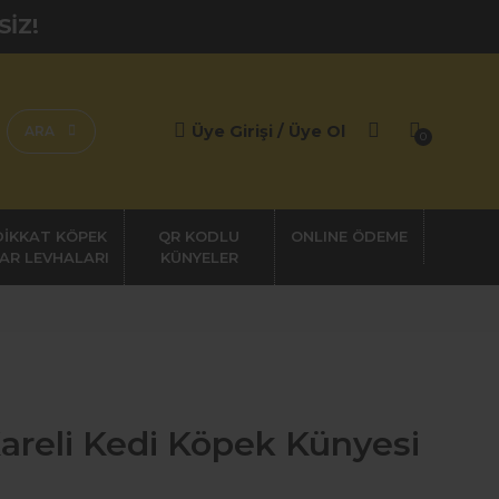
SİZ!
Üye Girişi / Üye Ol
ARA
0
DİKKAT KÖPEK
QR KODLU
AR LEVHALARI
KÜNYELER
Kareli Kedi Köpek Künyesi