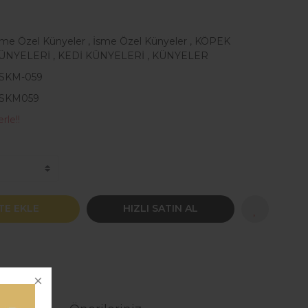
sme Özel Künyeler
,
İsme Özel Künyeler
,
KÖPEK
ÜNYELERİ
,
KEDİ KÜNYELERİ
,
KÜNYELER
SKM-059
SKM059
rle!!
TE EKLE
HIZLI SATIN AL