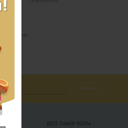
Önerileriniz
açtır.
sı yazılabilir.
aşmazsınız.
fımıza iletebilirsiniz.
KAYDOL
BİZİ TAKİP EDİN