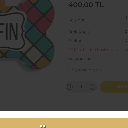
400,00 TL
İ
Kategori
K
Stok Kodu
R
Barkod
R
* 41,44 TL den başlayan taksitle
Seçenekler
SEPE