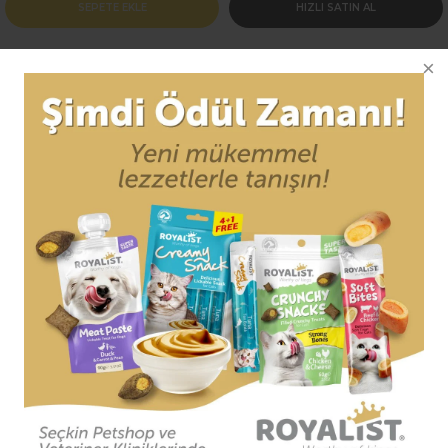
SEPETE EKLE
HIZLI SATIN AL
Ürün Bilgisi
Yorumlar (0)
Taksit Seçenek
Her 3 evcil hayvandan 1 tanesi hayatı boyunca en az 1 defa
kaybolmaktadır.
Kaybolan her 2 evcil hayvandan 1 tanesi asla
bulunamamaktadır.
Evcil hayvan künyelerinden kullanmak, sevimli dostunuz
kaybolduğunda evini daha kolay bulmasına en büyük
yardımcı araçtır.
Evcil hayvan künyeleri kimlik görevi görür. Üzerine
dostunuzun adı ve kaybolduğunda size ulaşılabilecek bir
telefon numarası yazılabilir.
Ürünlerimiz paslanmaz metalden üretilmektedir ve alerjik
değildir.
Hafif malzemeden üretildiği için dostunuzu rahatsız etmez.
Ürünlerimiz metalden üretilmiş olup, piyasadaki plastik