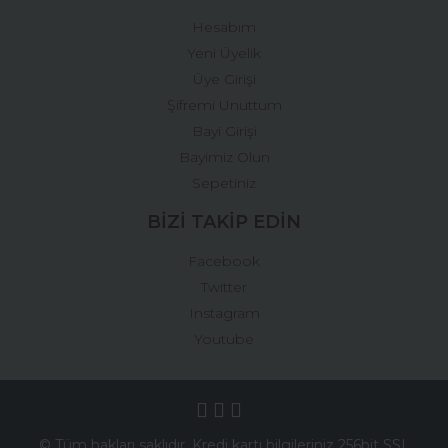
Hesabım
Yeni Üyelik
Üye Girişi
Şifremi Unuttum
Bayi Girişi
Bayimiz Olun
Sepetiniz
BİZİ TAKİP EDİN
Facebook
Twitter
Instagram
Youtube
© Tüm hakları saklıdır. Kredi kartı bilgileriniz 256bit SSL