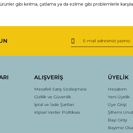
ürünler gibi kırılma, çatlama ya da ezilme gibi problemlerle karşıl
ğer konularda yetersiz gördüğünüz noktaları öneri formunu kullanarak tara
Bu ürüne ilk yorumu siz yapın!
UN
Yorum Yaz
ARI
ALIŞVERİŞ
ÜYELİK
Mesafeli Satış Sözleşmesi
Hesabım
Gizlilik ve Güvenlik
Yeni Üyelik
İptal ve İade Şartları
Üye Girişi
Kişisel Veriler Politikası
Şifremi Unu
Gönder
Bayi Girişi
Bayimiz Olu