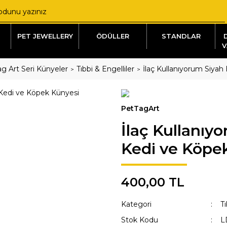
PET JEWELLERY
ÖDÜLLER
STANDLAR
V
g Art Seri Künyeler
Tıbbi & Engelliler
İlaç Kullanıyorum Siyah
PetTagArt
İlaç Kullanıy
Kedi ve Köpe
400,00 TL
Kategori
Tı
Stok Kodu
L