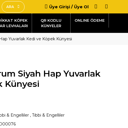
Üye Girişi / Üye Ol
ARA
DİKKAT KÖPEK
QR KODLU
AR LEVHALARI
KÜNYELER
 Hap Yuvarlak Kedi ve Köpek Künyesi
orum Siyah Hap Yuvarlak
k Künyesi
bbi & Engelliler
,
Tıbbi & Engelliler
D00076