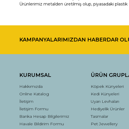
Ürünlerimiz metalden üretilmiş olup, piyasadaki plastik 
Bu ürünün fiyat bilgisi, resim, ürün açıklamalarında ve di
Görüş ve önerileriniz için teşekkür ederiz.
KAMPANYALARIMIZDAN HABERDAR OL
Ürün resmi kalitesiz, bozuk veya görüntülenemiyor.
Ürün açıklamasında eksik bilgiler bulunuyor.
Ürün bilgilerinde hatalar bulunuyor.
Ürün fiyatı diğer sitelerden daha pahalı.
Bu ürüne benzer farklı alternatifler olmalı.
KURUMSAL
ÜRÜN GRUPL
Hakkımızda
Köpek Künyeleri
Online Katalog
Kedi Künyeleri
İletişim
Uyarı Levhaları
İletişim Formu
Hediyelik Ürünler
Banka Hesap Bilgilerimiz
Tasmalar
Havale Bildirim Formu
Pet Jewellery