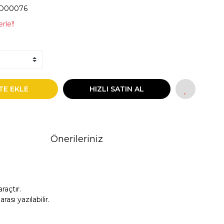
D00076
rle!!
TE EKLE
HIZLI SATIN AL
Önerileriniz
açtır.
sı yazılabilir.