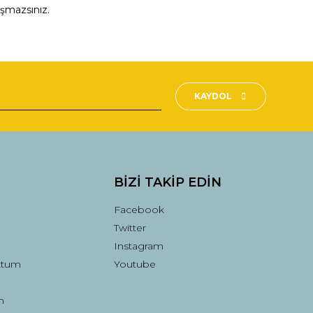
aşmazsınız.
fımıza iletebilirsiniz.
KAYDOL
BİZİ TAKİP EDİN
Facebook
Twitter
Instagram
ttum
Youtube
n