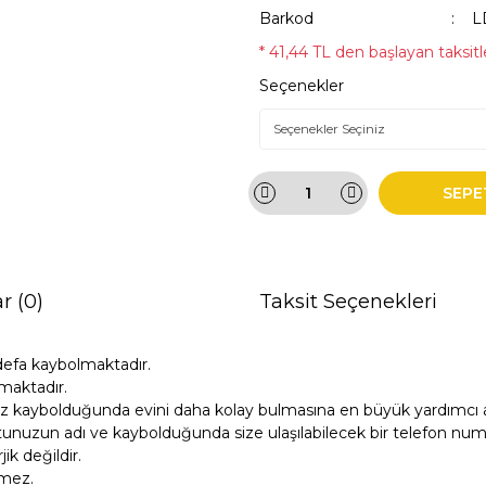
Barkod
L
* 41,44 TL den başlayan taksitle
Seçenekler
SEPE
r (0)
Taksit Seçenekleri
defa kaybolmaktadır.
maktadır.
z kaybolduğunda evini daha kolay bulmasına en büyük yardımcı ar
unuzun adı ve kaybolduğunda size ulaşılabilecek bir telefon numara
k değildir.
tmez.