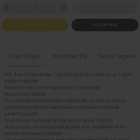
SEPETE EKLE
HIZLI SATIN AL
Ürün Bilgisi
Yorumlar (0)
Taksit Seçenek
Her 3 evcil hayvandan 1 tanesi hayatı boyunca en az 1 defa
kaybolmaktadır.
Kaybolan her 2 evcil hayvandan 1 tanesi asla
bulunamamaktadır.
Evcil hayvan künyelerinden kullanmak, sevimli dostunuz
kaybolduğunda evini daha kolay bulmasına en büyük
yardımcı araçtır.
Evcil hayvan künyeleri kimlik görevi görür. Üzerine
dostunuzun adı ve kaybolduğunda size ulaşılabilecek bir
telefon numarası yazılabilir.
Ürünlerimiz paslanmaz metalden üretilmektedir ve alerjik