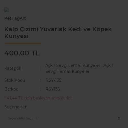
KAKA POŞETİ ÇANTASI
Lisanslı Künyeler
PetTagArt
ÖNLÜK
Müzik
Kalp Çizimi Yuvarlak Kedi ve Köpek
QR KODLU İSİMLİKLER
Spor
Künyesi
SWEAT
Tıbbi & Engelliler
400,00 TL
T-SHIRT
Ülkeler & Bayraklar
Aşk / Sevgi Temalı Künyeler
,
Aşk /
TASMALAR
Yeni Yıl ve Noel
Kategori
Sevgi Temalı Künyeler
TULUMLAR VE PİJAMALAR
Stok Kodu
RSY-135
Barkod
RSY135
YAĞMURLUK VE MONTLAR
* 41,44 TL den başlayan taksitlerle!!
Seçenekler