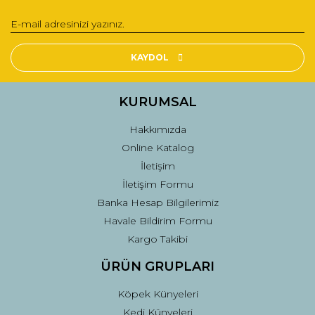
Görüş ve önerileriniz için teşekkür ederiz.
Yorum Yaz
Ürün resmi kalitesiz, bozuk veya görüntülenemiyor.
Ürün açıklamasında eksik bilgiler bulunuyor.
KAYDOL
Ürün bilgilerinde hatalar bulunuyor.
Ürün fiyatı diğer sitelerden daha pahalı.
KURUMSAL
Bu ürüne benzer farklı alternatifler olmalı.
Hakkımızda
Online Katalog
İletişim
İletişim Formu
Banka Hesap Bilgilerimiz
Gönder
Havale Bildirim Formu
Kargo Takibi
ÜRÜN GRUPLARI
Köpek Künyeleri
Kedi Künyeleri