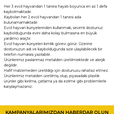
Her 3 evcil hayvandan 1 tanesi hayatı boyunca en az 1 defa
kaybolmaktadır.
Kaybolan her 2 evcil hayvandan 1 tanesi asla
bulunamamaktadır.
Evcil hayvan künyelerinden kullanmak, sevimli dostunuz
kaybolduğunda evini daha kolay bulmasına en büyük
yardımcı araçtır.
Evcil hayvan künyeleri kimlik görevi görür. Üzerine
dostunuzun adı ve kaybolduğunda size ulaşılabilecek bir
telefon numarası yazılabilir.
Ürünlerimiz paslanmaz metalden üretilmektedir ve alerjik
değildir.
Hafif malzemeden üretildiği için dostunuzu rahatsız etmez.
Ürünlerimiz metalden üretilmiş olup, piyasadaki plastik
ürünler gibi kırılma, çatlama ya da ezilme gibi problemlerle
karşılaşmazsınız.
Bu ürünün fiyat bilgisi, resim, ürün açıklamalarında ve diğer
konularda yetersiz gördüğünüz noktaları öneri formunu
Bu ürüne ilk yorumu siz yapın!
kullanarak tarafımıza iletebilirsiniz.
KAMPANYALARIMIZDAN HABERDAR OLUN