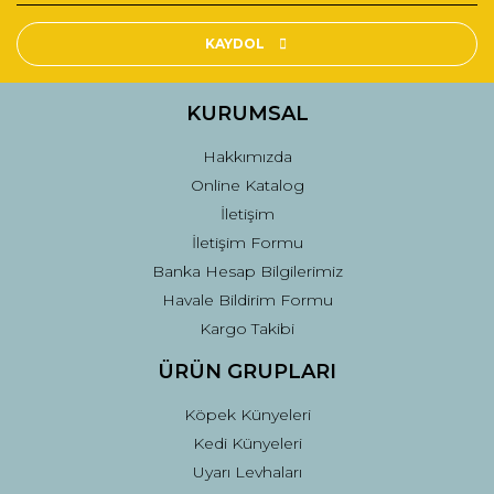
Ürün resmi kalitesiz, bozuk veya görüntülenemiyor.
Ürün açıklamasında eksik bilgiler bulunuyor.
KAYDOL
Ürün bilgilerinde hatalar bulunuyor.
Ürün fiyatı diğer sitelerden daha pahalı.
KURUMSAL
Bu ürüne benzer farklı alternatifler olmalı.
Hakkımızda
Online Katalog
İletişim
İletişim Formu
Banka Hesap Bilgilerimiz
Gönder
Havale Bildirim Formu
Kargo Takibi
ÜRÜN GRUPLARI
Köpek Künyeleri
Kedi Künyeleri
Uyarı Levhaları