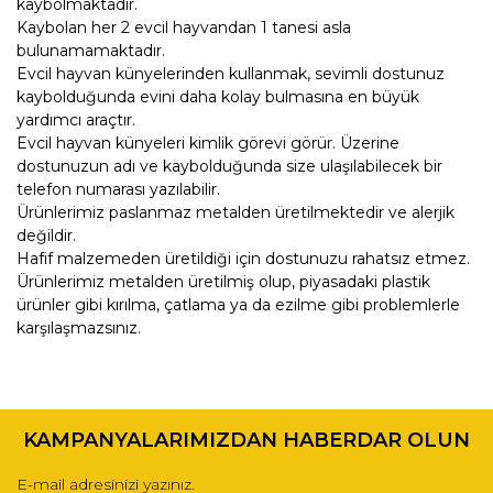
kaybolmaktadır.
Kaybolan her 2 evcil hayvandan 1 tanesi asla
bulunamamaktadır.
Evcil hayvan künyelerinden kullanmak, sevimli dostunuz
kaybolduğunda evini daha kolay bulmasına en büyük
yardımcı araçtır.
Evcil hayvan künyeleri kimlik görevi görür. Üzerine
dostunuzun adı ve kaybolduğunda size ulaşılabilecek bir
telefon numarası yazılabilir.
Ürünlerimiz paslanmaz metalden üretilmektedir ve alerjik
değildir.
Hafif malzemeden üretildiği için dostunuzu rahatsız etmez.
Ürünlerimiz metalden üretilmiş olup, piyasadaki plastik
ürünler gibi kırılma, çatlama ya da ezilme gibi problemlerle
karşılaşmazsınız.
Bu ürünün fiyat bilgisi, resim, ürün açıklamalarında ve diğer
konularda yetersiz gördüğünüz noktaları öneri formunu
Bu ürüne ilk yorumu siz yapın!
kullanarak tarafımıza iletebilirsiniz.
KAMPANYALARIMIZDAN HABERDAR OLUN
Görüş ve önerileriniz için teşekkür ederiz.
Yorum Yaz