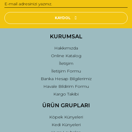
Yorum Yaz
Ürün resmi kalitesiz, bozuk veya görüntülenemiyor.
Ürün açıklamasında eksik bilgiler bulunuyor.
KAYDOL
Ürün bilgilerinde hatalar bulunuyor.
Ürün fiyatı diğer sitelerden daha pahalı.
KURUMSAL
Bu ürüne benzer farklı alternatifler olmalı.
Hakkımızda
Online Katalog
İletişim
İletişim Formu
Banka Hesap Bilgilerimiz
Gönder
Havale Bildirim Formu
Kargo Takibi
ÜRÜN GRUPLARI
Köpek Künyeleri
Kedi Künyeleri