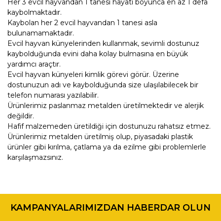
Her 3 evcil hayvandan 1 tanesi hayatı boyunca en az 1 defa
kaybolmaktadır.
Kaybolan her 2 evcil hayvandan 1 tanesi asla
bulunamamaktadır.
Evcil hayvan künyelerinden kullanmak, sevimli dostunuz
kaybolduğunda evini daha kolay bulmasına en büyük
yardımcı araçtır.
Evcil hayvan künyeleri kimlik görevi görür. Üzerine
dostunuzun adı ve kaybolduğunda size ulaşılabilecek bir
telefon numarası yazılabilir.
Ürünlerimiz paslanmaz metalden üretilmektedir ve alerjik
değildir.
Hafif malzemeden üretildiği için dostunuzu rahatsız etmez.
Ürünlerimiz metalden üretilmiş olup, piyasadaki plastik
ürünler gibi kırılma, çatlama ya da ezilme gibi problemlerle
karşılaşmazsınız.
Bu ürünün fiyat bilgisi, resim, ürün açıklamalarında ve diğer
konularda yetersiz gördüğünüz noktaları öneri formunu
Bu ürüne ilk yorumu siz yapın!
kullanarak tarafımıza iletebilirsiniz.
KAMPANYALARIMIZDAN HABERDAR OLUN
Görüş ve önerileriniz için teşekkür ederiz.