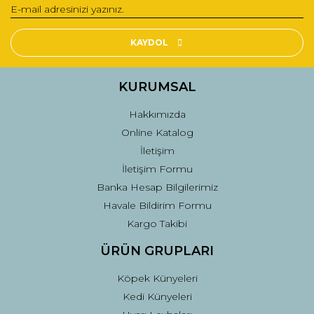
Yorum Yaz
Ürün resmi kalitesiz, bozuk veya görüntülenemiyor.
Ürün açıklamasında eksik bilgiler bulunuyor.
KAYDOL
Ürün bilgilerinde hatalar bulunuyor.
Ürün fiyatı diğer sitelerden daha pahalı.
KURUMSAL
Bu ürüne benzer farklı alternatifler olmalı.
Hakkımızda
Online Katalog
İletişim
İletişim Formu
Banka Hesap Bilgilerimiz
Gönder
Havale Bildirim Formu
Kargo Takibi
ÜRÜN GRUPLARI
Köpek Künyeleri
Kedi Künyeleri