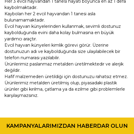
Her 3 evcil hayvandan 1 tanesi hayatı boyunca en az 1 defa
kaybolmaktadır.
Kaybolan her 2 evcil hayvandan 1 tanesi asla
bulunamamaktadır.
Evcil hayvan künyelerinden kullanmak, sevimli dostunuz
kaybolduğunda evini daha kolay bulmasına en büyük
yardımcı araçtır.
Evcil hayvan künyeleri kimlik görevi görür. Üzerine
dostunuzun adı ve kaybolduğunda size ulaşılabilecek bir
telefon numarası yazılabilir.
Ürünlerimiz paslanmaz metalden üretilmektedir ve alerjik
değildir.
Hafif malzemeden üretildiği için dostunuzu rahatsız etmez.
Ürünlerimiz metalden üretilmiş olup, piyasadaki plastik
ürünler gibi kırılma, çatlama ya da ezilme gibi problemlerle
karşılaşmazsınız.
Bu ürünün fiyat bilgisi, resim, ürün açıklamalarında ve diğer
konularda yetersiz gördüğünüz noktaları öneri formunu
Bu ürüne ilk yorumu siz yapın!
kullanarak tarafımıza iletebilirsiniz.
KAMPANYALARIMIZDAN HABERDAR OLUN
Görüş ve önerileriniz için teşekkür ederiz.