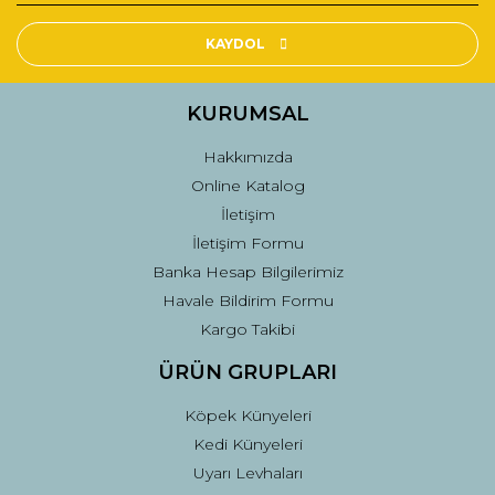
Ürün resmi kalitesiz, bozuk veya görüntülenemiyor.
Ürün açıklamasında eksik bilgiler bulunuyor.
KAYDOL
Ürün bilgilerinde hatalar bulunuyor.
Ürün fiyatı diğer sitelerden daha pahalı.
KURUMSAL
Bu ürüne benzer farklı alternatifler olmalı.
Hakkımızda
Online Katalog
İletişim
İletişim Formu
Banka Hesap Bilgilerimiz
Gönder
Havale Bildirim Formu
Kargo Takibi
ÜRÜN GRUPLARI
Köpek Künyeleri
Kedi Künyeleri
Uyarı Levhaları