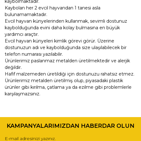
kaybolmaktadır.
Kaybolan her 2 evcil hayvandan 1 tanesi asla
bulunamamaktadır.
Evcil hayvan künyelerinden kullanmak, sevimli dostunuz
kaybolduğunda evini daha kolay bulmasına en büyük
yardımcı araçtır.
Evcil hayvan künyeleri kimlik görevi görür. Üzerine
dostunuzun adı ve kaybolduğunda size ulaşılabilecek bir
telefon numarası yazılabilir.
Ürünlerimiz paslanmaz metalden üretilmektedir ve alerjik
değildir.
Hafif malzemeden üretildiği için dostunuzu rahatsız etmez.
Ürünlerimiz metalden üretilmiş olup, piyasadaki plastik
ürünler gibi kırılma, çatlama ya da ezilme gibi problemlerle
karşılaşmazsınız.
Bu ürünün fiyat bilgisi, resim, ürün açıklamalarında ve diğer
konularda yetersiz gördüğünüz noktaları öneri formunu
Bu ürüne ilk yorumu siz yapın!
kullanarak tarafımıza iletebilirsiniz.
KAMPANYALARIMIZDAN HABERDAR OLUN
Görüş ve önerileriniz için teşekkür ederiz.
Yorum Yaz