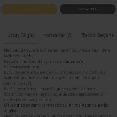
SEPETE EKLE
HIZLI SATIN AL
Ürün Bilgisi
Yorumlar (0)
Taksit Seçenek
Her 3 evcil hayvandan 1 tanesi hayatı boyunca en az 1 defa
kaybolmaktadır.
Kaybolan her 2 evcil hayvandan 1 tanesi asla
bulunamamaktadır.
Evcil hayvan künyelerinden kullanmak, sevimli dostunuz
kaybolduğunda evini daha kolay bulmasına en büyük
yardımcı araçtır.
Evcil hayvan künyeleri kimlik görevi görür. Üzerine
dostunuzun adı ve kaybolduğunda size ulaşılabilecek bir
telefon numarası yazılabilir.
Ürünlerimiz paslanmaz metalden üretilmektedir ve alerjik
değildir.
Hafif malzemeden üretildiği için dostunuzu rahatsız etmez.