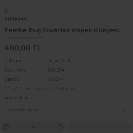
KAKA POŞETİ ÇANTASI
Lisanslı Künyeler
PetTagArt
ÖNLÜK
Müzik
Pembe Pug Yuvarlak Köpek Künyesi
QR KODLU İSİMLİKLER
Spor
400,00 TL
SWEAT
Tıbbi & Engelliler
T-SHIRT
Ülkeler & Bayraklar
Kategori
Irklara Özel
Stok Kodu
RSY-214
TASMALAR
Yeni Yıl ve Noel
Barkod
RSY214
TULUMLAR VE PİJAMALAR
* 41,44 TL den başlayan taksitlerle!!
YAĞMURLUK VE MONTLAR
Seçenekler