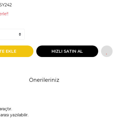
SY242
rle!!
TE EKLE
HIZLI SATIN AL
Önerileriniz
açtır.
sı yazılabilir.