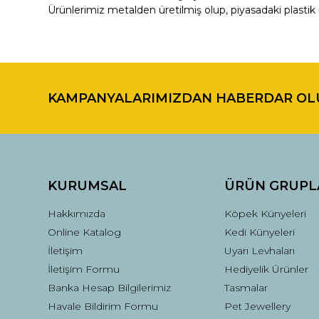
Ürünlerimiz metalden üretilmiş olup, piyasadaki plastik 
Bu ürünün fiyat bilgisi, resim, ürün açıklamalarında ve di
Görüş ve önerileriniz için teşekkür ederiz.
KAMPANYALARIMIZDAN HABERDAR OL
Ürün resmi kalitesiz, bozuk veya görüntülenemiyor.
Ürün açıklamasında eksik bilgiler bulunuyor.
Ürün bilgilerinde hatalar bulunuyor.
Ürün fiyatı diğer sitelerden daha pahalı.
Bu ürüne benzer farklı alternatifler olmalı.
KURUMSAL
ÜRÜN GRUPL
Hakkımızda
Köpek Künyeleri
Online Katalog
Kedi Künyeleri
İletişim
Uyarı Levhaları
İletişim Formu
Hediyelik Ürünler
Banka Hesap Bilgilerimiz
Tasmalar
Havale Bildirim Formu
Pet Jewellery