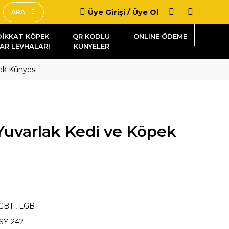
Üye Girişi / Üye Ol
ARA
DİKKAT KÖPEK
QR KODLU
AR LEVHALARI
KÜNYELER
ek Künyesi
Yuvarlak Kedi ve Köpek
GBT
,
LGBT
SY-242