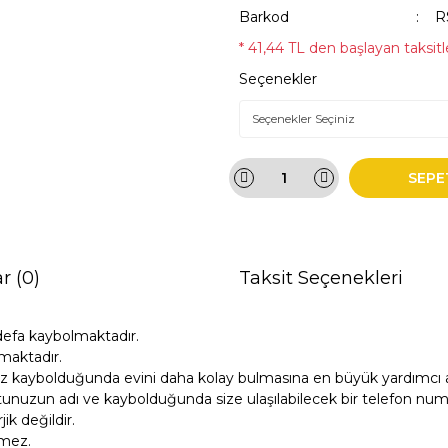
Barkod
R
* 41,44 TL den başlayan taksitle
Seçenekler
SEPE
r (0)
Taksit Seçenekleri
defa kaybolmaktadır.
maktadır.
z kaybolduğunda evini daha kolay bulmasına en büyük yardımcı ar
unuzun adı ve kaybolduğunda size ulaşılabilecek bir telefon numara
k değildir.
tmez.