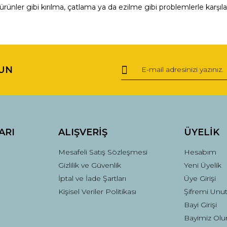
ürünler gibi kırılma, çatlama ya da ezilme gibi problemlerle karşıl
ğer konularda yetersiz gördüğünüz noktaları öneri formunu kullanarak tara
Bu ürüne ilk yorumu siz yapın!
UN
Yorum Yaz
ARI
ALIŞVERİŞ
ÜYELİK
Mesafeli Satış Sözleşmesi
Hesabım
Gizlilik ve Güvenlik
Yeni Üyelik
İptal ve İade Şartları
Üye Girişi
Kişisel Veriler Politikası
Şifremi Unu
Gönder
Bayi Girişi
Bayimiz Olu