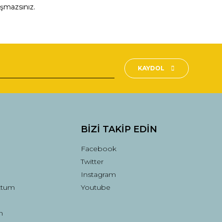
aşmazsınız.
fımıza iletebilirsiniz.
KAYDOL
BİZİ TAKİP EDİN
Facebook
Twitter
Instagram
ttum
Youtube
n