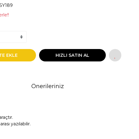
SY189
rle!!
TE EKLE
HIZLI SATIN AL
Önerileriniz
açtır.
sı yazılabilir.