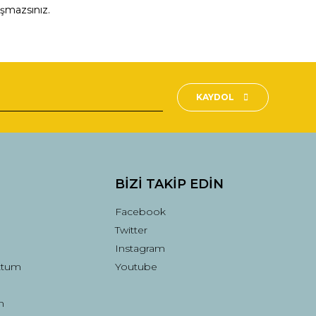
aşmazsınız.
fımıza iletebilirsiniz.
KAYDOL
BİZİ TAKİP EDİN
Facebook
Twitter
Instagram
ttum
Youtube
n