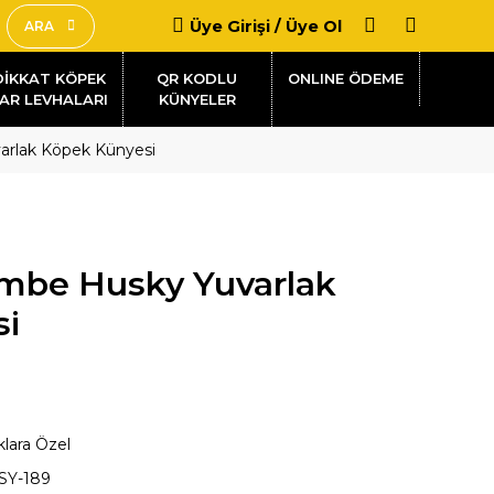
Üye Girişi / Üye Ol
ARA
DİKKAT KÖPEK
QR KODLU
AR LEVHALARI
KÜNYELER
arlak Köpek Künyesi
embe Husky Yuvarlak
si
klara Özel
SY-189