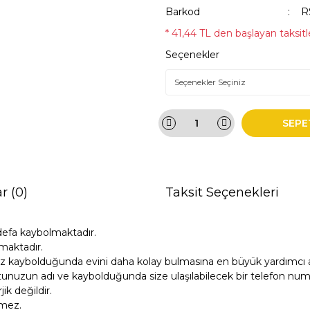
Barkod
R
* 41,44 TL den başlayan taksitle
Seçenekler
SEPE
r (0)
Taksit Seçenekleri
defa kaybolmaktadır.
maktadır.
z kaybolduğunda evini daha kolay bulmasına en büyük yardımcı ar
unuzun adı ve kaybolduğunda size ulaşılabilecek bir telefon numara
k değildir.
tmez.