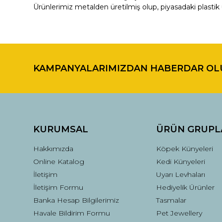
Ürünlerimiz metalden üretilmiş olup, piyasadaki plastik 
Bu ürünün fiyat bilgisi, resim, ürün açıklamalarında ve di
Görüş ve önerileriniz için teşekkür ederiz.
KAMPANYALARIMIZDAN HABERDAR OL
Ürün resmi kalitesiz, bozuk veya görüntülenemiyor.
Ürün açıklamasında eksik bilgiler bulunuyor.
Ürün bilgilerinde hatalar bulunuyor.
Ürün fiyatı diğer sitelerden daha pahalı.
Bu ürüne benzer farklı alternatifler olmalı.
KURUMSAL
ÜRÜN GRUPL
Hakkımızda
Köpek Künyeleri
Online Katalog
Kedi Künyeleri
İletişim
Uyarı Levhaları
İletişim Formu
Hediyelik Ürünler
Banka Hesap Bilgilerimiz
Tasmalar
Havale Bildirim Formu
Pet Jewellery