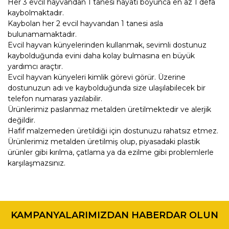
Her 3 evcil hayvandan 1 tanesi hayatı boyunca en az 1 defa
kaybolmaktadır.
Kaybolan her 2 evcil hayvandan 1 tanesi asla
bulunamamaktadır.
Evcil hayvan künyelerinden kullanmak, sevimli dostunuz
kaybolduğunda evini daha kolay bulmasına en büyük
yardımcı araçtır.
Evcil hayvan künyeleri kimlik görevi görür. Üzerine
dostunuzun adı ve kaybolduğunda size ulaşılabilecek bir
telefon numarası yazılabilir.
Ürünlerimiz paslanmaz metalden üretilmektedir ve alerjik
değildir.
Hafif malzemeden üretildiği için dostunuzu rahatsız etmez.
Ürünlerimiz metalden üretilmiş olup, piyasadaki plastik
ürünler gibi kırılma, çatlama ya da ezilme gibi problemlerle
karşılaşmazsınız.
Bu ürünün fiyat bilgisi, resim, ürün açıklamalarında ve diğer
konularda yetersiz gördüğünüz noktaları öneri formunu
Bu ürüne ilk yorumu siz yapın!
kullanarak tarafımıza iletebilirsiniz.
KAMPANYALARIMIZDAN HABERDAR OLUN
Görüş ve önerileriniz için teşekkür ederiz.