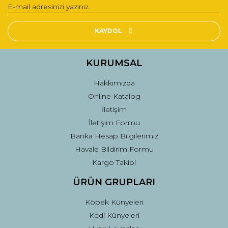
Yorum Yaz
Ürün resmi kalitesiz, bozuk veya görüntülenemiyor.
Ürün açıklamasında eksik bilgiler bulunuyor.
KAYDOL
Ürün bilgilerinde hatalar bulunuyor.
Ürün fiyatı diğer sitelerden daha pahalı.
KURUMSAL
Bu ürüne benzer farklı alternatifler olmalı.
Hakkımızda
Online Katalog
İletişim
İletişim Formu
Banka Hesap Bilgilerimiz
Gönder
Havale Bildirim Formu
Kargo Takibi
ÜRÜN GRUPLARI
Köpek Künyeleri
Kedi Künyeleri