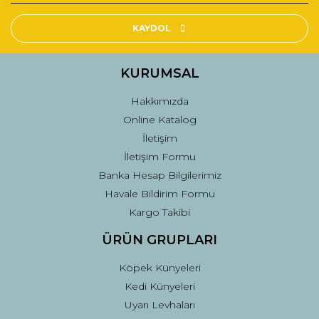
Ürün resmi kalitesiz, bozuk veya görüntülenemiyor.
Ürün açıklamasında eksik bilgiler bulunuyor.
KAYDOL
Ürün bilgilerinde hatalar bulunuyor.
Ürün fiyatı diğer sitelerden daha pahalı.
KURUMSAL
Bu ürüne benzer farklı alternatifler olmalı.
Hakkımızda
Online Katalog
İletişim
İletişim Formu
Banka Hesap Bilgilerimiz
Gönder
Havale Bildirim Formu
Kargo Takibi
ÜRÜN GRUPLARI
Köpek Künyeleri
Kedi Künyeleri
Uyarı Levhaları