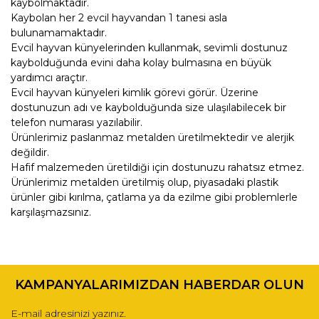
kaybolmaktadır.
Kaybolan her 2 evcil hayvandan 1 tanesi asla
bulunamamaktadır.
Evcil hayvan künyelerinden kullanmak, sevimli dostunuz
kaybolduğunda evini daha kolay bulmasına en büyük
yardımcı araçtır.
Evcil hayvan künyeleri kimlik görevi görür. Üzerine
dostunuzun adı ve kaybolduğunda size ulaşılabilecek bir
telefon numarası yazılabilir.
Ürünlerimiz paslanmaz metalden üretilmektedir ve alerjik
değildir.
Hafif malzemeden üretildiği için dostunuzu rahatsız etmez.
Ürünlerimiz metalden üretilmiş olup, piyasadaki plastik
ürünler gibi kırılma, çatlama ya da ezilme gibi problemlerle
karşılaşmazsınız.
Bu ürünün fiyat bilgisi, resim, ürün açıklamalarında ve diğer
konularda yetersiz gördüğünüz noktaları öneri formunu
Bu ürüne ilk yorumu siz yapın!
kullanarak tarafımıza iletebilirsiniz.
KAMPANYALARIMIZDAN HABERDAR OLUN
Görüş ve önerileriniz için teşekkür ederiz.
Yorum Yaz