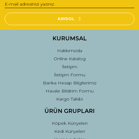
Yorum Yaz
Ürün resmi kalitesiz, bozuk veya görüntülenemiyor.
Ürün açıklamasında eksik bilgiler bulunuyor.
KAYDOL
Ürün bilgilerinde hatalar bulunuyor.
Ürün fiyatı diğer sitelerden daha pahalı.
KURUMSAL
Bu ürüne benzer farklı alternatifler olmalı.
Hakkımızda
Online Katalog
İletişim
İletişim Formu
Banka Hesap Bilgilerimiz
Gönder
Havale Bildirim Formu
Kargo Takibi
ÜRÜN GRUPLARI
Köpek Künyeleri
Kedi Künyeleri