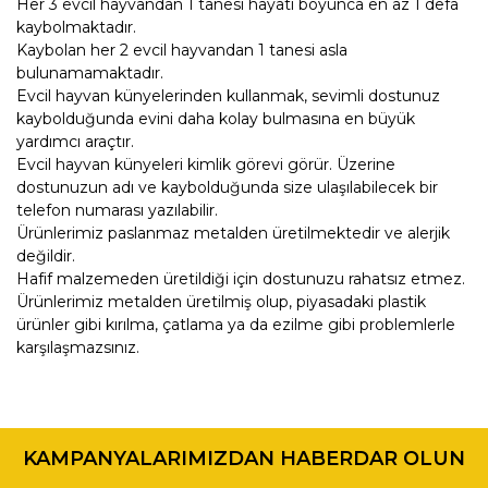
Her 3 evcil hayvandan 1 tanesi hayatı boyunca en az 1 defa
kaybolmaktadır.
Kaybolan her 2 evcil hayvandan 1 tanesi asla
bulunamamaktadır.
Evcil hayvan künyelerinden kullanmak, sevimli dostunuz
kaybolduğunda evini daha kolay bulmasına en büyük
yardımcı araçtır.
Evcil hayvan künyeleri kimlik görevi görür. Üzerine
dostunuzun adı ve kaybolduğunda size ulaşılabilecek bir
telefon numarası yazılabilir.
Ürünlerimiz paslanmaz metalden üretilmektedir ve alerjik
değildir.
Hafif malzemeden üretildiği için dostunuzu rahatsız etmez.
Ürünlerimiz metalden üretilmiş olup, piyasadaki plastik
ürünler gibi kırılma, çatlama ya da ezilme gibi problemlerle
karşılaşmazsınız.
Bu ürünün fiyat bilgisi, resim, ürün açıklamalarında ve diğer
konularda yetersiz gördüğünüz noktaları öneri formunu
Bu ürüne ilk yorumu siz yapın!
kullanarak tarafımıza iletebilirsiniz.
KAMPANYALARIMIZDAN HABERDAR OLUN
Görüş ve önerileriniz için teşekkür ederiz.