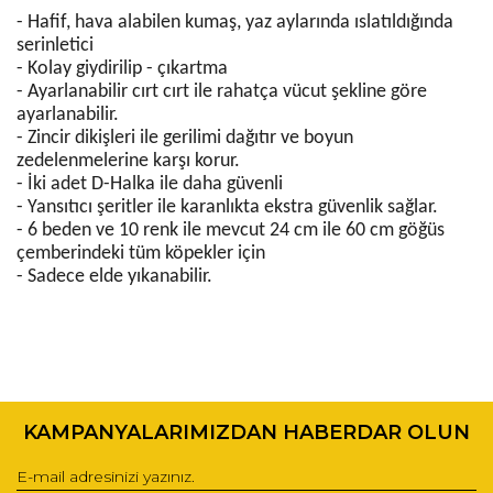
- Hafif, hava alabilen kumaş, yaz aylarında ıslatıldığında
serinletici
- Kolay giydirilip - çıkartma
- Ayarlanabilir cırt cırt ile rahatça vücut şekline göre
ayarlanabilir.
- Zincir dikişleri ile gerilimi dağıtır ve boyun
zedelenmelerine karşı korur.
- İki adet D-Halka ile daha güvenli
- Yansıtıcı şeritler ile karanlıkta ekstra güvenlik sağlar.
- 6 beden ve 10 renk ile mevcut 24 cm ile 60 cm göğüs
çemberindeki tüm köpekler için
- Sadece elde yıkanabilir.
Bu ürünün fiyat bilgisi, resim, ürün açıklamalarında ve diğer
konularda yetersiz gördüğünüz noktaları öneri formunu
Bu ürüne ilk yorumu siz yapın!
kullanarak tarafımıza iletebilirsiniz.
KAMPANYALARIMIZDAN HABERDAR OLUN
Görüş ve önerileriniz için teşekkür ederiz.
Yorum Yaz