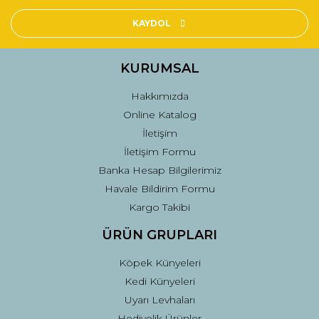
Ürün resmi kalitesiz, bozuk veya görüntülenemiyor.
Ürün açıklamasında eksik bilgiler bulunuyor.
KAYDOL
Ürün bilgilerinde hatalar bulunuyor.
Ürün fiyatı diğer sitelerden daha pahalı.
KURUMSAL
Bu ürüne benzer farklı alternatifler olmalı.
Hakkımızda
Online Katalog
İletişim
İletişim Formu
Banka Hesap Bilgilerimiz
Gönder
Havale Bildirim Formu
Kargo Takibi
ÜRÜN GRUPLARI
Köpek Künyeleri
Kedi Künyeleri
Uyarı Levhaları
Hediyelik Ürünler