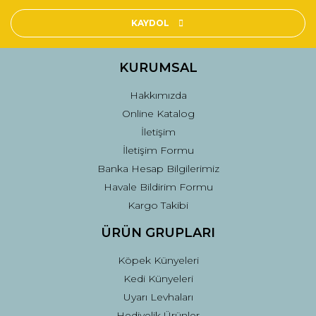
Ürün resmi kalitesiz, bozuk veya görüntülenemiyor.
Ürün açıklamasında eksik bilgiler bulunuyor.
KAYDOL
Ürün bilgilerinde hatalar bulunuyor.
Ürün fiyatı diğer sitelerden daha pahalı.
KURUMSAL
Bu ürüne benzer farklı alternatifler olmalı.
Hakkımızda
Online Katalog
İletişim
İletişim Formu
Banka Hesap Bilgilerimiz
Gönder
Havale Bildirim Formu
Kargo Takibi
ÜRÜN GRUPLARI
Köpek Künyeleri
Kedi Künyeleri
Uyarı Levhaları
Hediyelik Ürünler