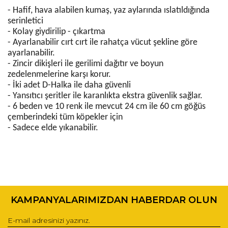
- Hafif, hava alabilen kumaş, yaz aylarında ıslatıldığında
serinletici
- Kolay giydirilip - çıkartma
- Ayarlanabilir cırt cırt ile rahatça vücut şekline göre
ayarlanabilir.
- Zincir dikişleri ile gerilimi dağıtır ve boyun
zedelenmelerine karşı korur.
- İki adet D-Halka ile daha güvenli
- Yansıtıcı şeritler ile karanlıkta ekstra güvenlik sağlar.
- 6 beden ve 10 renk ile mevcut 24 cm ile 60 cm göğüs
çemberindeki tüm köpekler için
- Sadece elde yıkanabilir.
Bu ürünün fiyat bilgisi, resim, ürün açıklamalarında ve diğer
konularda yetersiz gördüğünüz noktaları öneri formunu
Bu ürüne ilk yorumu siz yapın!
kullanarak tarafımıza iletebilirsiniz.
KAMPANYALARIMIZDAN HABERDAR OLUN
Görüş ve önerileriniz için teşekkür ederiz.
Yorum Yaz