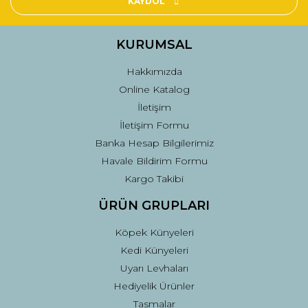
KAYDOL
Ürün bilgilerinde hatalar bulunuyor.
Ürün fiyatı diğer sitelerden daha pahalı.
KURUMSAL
Bu ürüne benzer farklı alternatifler olmalı.
Hakkımızda
Online Katalog
İletişim
İletişim Formu
Banka Hesap Bilgilerimiz
Gönder
Havale Bildirim Formu
Kargo Takibi
ÜRÜN GRUPLARI
Köpek Künyeleri
Kedi Künyeleri
Uyarı Levhaları
Hediyelik Ürünler
Tasmalar