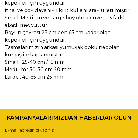
köpekler için uygundur.
İthal ve çok dayanıklı kilit kullanılarak üretilmiştir.
Small, Medium ve Large boy olmak üzere 3 farklı
ebadı mevcuttur.
Boyun çevresi 25 cm den 65 cm kadar olan
köpekler için uygundur.
Tasmalarımızın arkası yumuşak doku neoplan
kumaş ile kaplanmıştır.
Small : 25-40 cm / 15 mm
Medium : 30-50 cm 20 mm
Large : 40-65 cm 25 mm
Bu ürünün fiyat bilgisi, resim, ürün açıklamalarında ve diğer
konularda yetersiz gördüğünüz noktaları öneri formunu
Bu ürüne ilk yorumu siz yapın!
kullanarak tarafımıza iletebilirsiniz.
KAMPANYALARIMIZDAN HABERDAR OLUN
Görüş ve önerileriniz için teşekkür ederiz.
Yorum Yaz
Ürün resmi kalitesiz, bozuk veya görüntülenemiyor.