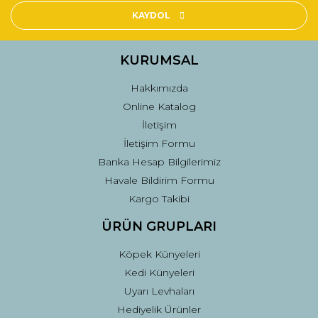
Ürün açıklamasında eksik bilgiler bulunuyor.
KAYDOL
Ürün bilgilerinde hatalar bulunuyor.
Ürün fiyatı diğer sitelerden daha pahalı.
KURUMSAL
Bu ürüne benzer farklı alternatifler olmalı.
Hakkımızda
Online Katalog
İletişim
İletişim Formu
Banka Hesap Bilgilerimiz
Gönder
Havale Bildirim Formu
Kargo Takibi
ÜRÜN GRUPLARI
Köpek Künyeleri
Kedi Künyeleri
Uyarı Levhaları
Hediyelik Ürünler