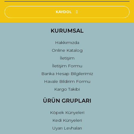
Ürün resmi kalitesiz, bozuk veya görüntülenemiyor.
Ürün açıklamasında eksik bilgiler bulunuyor.
KAYDOL
Ürün bilgilerinde hatalar bulunuyor.
Ürün fiyatı diğer sitelerden daha pahalı.
KURUMSAL
Bu ürüne benzer farklı alternatifler olmalı.
Hakkımızda
Online Katalog
İletişim
İletişim Formu
Banka Hesap Bilgilerimiz
Gönder
Havale Bildirim Formu
Kargo Takibi
ÜRÜN GRUPLARI
Köpek Künyeleri
Kedi Künyeleri
Uyarı Levhaları