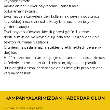
kaybolmaktadır.
Kaybolan her 2 evcil hayvandan 1 tanesi asla
bulunamamaktadır.
Evcil hayvan künyelerinden kullanmak, sevimli dostunuz
kaybolduğunda evini daha kolay bulmasına en büyük
yardımcı araçtır.
Evcil hayvan künyeleri kimlik görevi görür. Üzerine
dostunuzun adı ve kaybolduğunda size ulaşılabilecek bir
telefon numarası yazılabilir.
Ürünlerimiz paslanmaz metalden üretilmektedir ve alerjik
değildir.
Hafif malzemeden üretildiği için dostunuzu rahatsız etmez.
Ürünlerimiz metalden üretilmiş olup, piyasadaki plastik
ürünler gibi kırılma, çatlama ya da ezilme gibi problemlerle
karşılaşmazsınız.
Bu ürünün fiyat bilgisi, resim, ürün açıklamalarında ve diğer
konularda yetersiz gördüğünüz noktaları öneri formunu
Bu ürüne ilk yorumu siz yapın!
kullanarak tarafımıza iletebilirsiniz.
KAMPANYALARIMIZDAN HABERDAR OLUN
Görüş ve önerileriniz için teşekkür ederiz.
Yorum Yaz