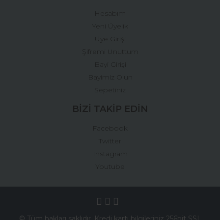
Hesabım
Yeni Üyelik
Üye Girişi
Şifremi Unuttum
Bayi Girişi
Bayimiz Olun
Sepetiniz
BİZİ TAKİP EDİN
Facebook
Twitter
Instagram
Youtube
© Tüm hakları saklıdır. Kredi kartı bilgileriniz 256bit SSL