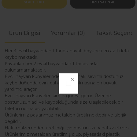
SEPETE EKLE
HIZLI SATIN AL
Ürün Bilgisi
Yorumlar (0)
Taksit Seçenek
Her 3 evcil hayvandan 1 tanesi hayatı boyunca en az 1 defa
kaybolmaktadır.
Kaybolan her 2 evcil hayvandan 1 tanesi asla
bulunamamaktadır.
Evcil hayvan künyelerinden kullanmak, sevimli dostunuz
kaybolduğunda evini daha kolay bulmasına en büyük
yardımcı araçtır.
Evcil hayvan künyeleri kimlik görevi görür. Üzerine
dostunuzun adı ve kaybolduğunda size ulaşılabilecek bir
telefon numarası yazılabilir.
Ürünlerimiz paslanmaz metalden üretilmektedir ve alerjik
değildir.
Hafif malzemeden üretildiği için dostunuzu rahatsız etmez.
Ürünlerimiz metalden üretilmiş olup, piyasadaki plastik