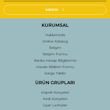
Ürün resmi kalitesiz, bozuk veya görüntülenemiyor.
Ürün açıklamasında eksik bilgiler bulunuyor.
KAYDOL
Ürün bilgilerinde hatalar bulunuyor.
Ürün fiyatı diğer sitelerden daha pahalı.
KURUMSAL
Bu ürüne benzer farklı alternatifler olmalı.
Hakkımızda
Online Katalog
İletişim
İletişim Formu
Banka Hesap Bilgilerimiz
Gönder
Havale Bildirim Formu
Kargo Takibi
ÜRÜN GRUPLARI
Köpek Künyeleri
Kedi Künyeleri
Uyarı Levhaları