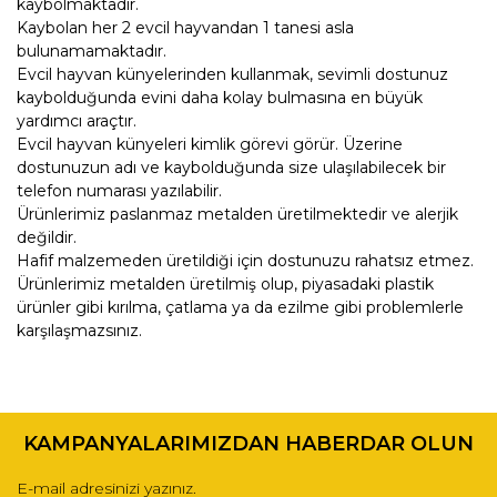
kaybolmaktadır.
Kaybolan her 2 evcil hayvandan 1 tanesi asla
bulunamamaktadır.
Evcil hayvan künyelerinden kullanmak, sevimli dostunuz
kaybolduğunda evini daha kolay bulmasına en büyük
yardımcı araçtır.
Evcil hayvan künyeleri kimlik görevi görür. Üzerine
dostunuzun adı ve kaybolduğunda size ulaşılabilecek bir
telefon numarası yazılabilir.
Ürünlerimiz paslanmaz metalden üretilmektedir ve alerjik
değildir.
Hafif malzemeden üretildiği için dostunuzu rahatsız etmez.
Ürünlerimiz metalden üretilmiş olup, piyasadaki plastik
ürünler gibi kırılma, çatlama ya da ezilme gibi problemlerle
karşılaşmazsınız.
Bu ürünün fiyat bilgisi, resim, ürün açıklamalarında ve diğer
konularda yetersiz gördüğünüz noktaları öneri formunu
Bu ürüne ilk yorumu siz yapın!
kullanarak tarafımıza iletebilirsiniz.
KAMPANYALARIMIZDAN HABERDAR OLUN
Görüş ve önerileriniz için teşekkür ederiz.
Yorum Yaz