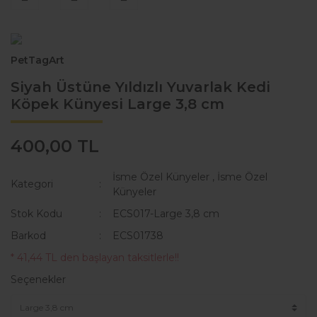
KAKA POŞETİ ÇANTASI
Lisanslı Künyeler
ÖNLÜK
Müzik
PetTagArt
QR KODLU İSİMLİKLER
Spor
Siyah Üstüne Yıldızlı Yuvarlak Kedi
Köpek Künyesi Large 3,8 cm
SWEAT
Tıbbi & Engelliler
T-SHIRT
Ülkeler & Bayraklar
400,00 TL
TASMALAR
Yeni Yıl ve Noel
İsme Özel Künyeler
,
İsme Özel
Kategori
Künyeler
TULUMLAR VE PİJAMALAR
Stok Kodu
ECS017-Large 3,8 cm
YAĞMURLUK VE MONTLAR
Barkod
ECS01738
* 41,44 TL den başlayan taksitlerle!!
Seçenekler