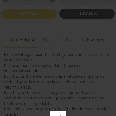
SEPETE EKLE
HIZLI SATIN AL
Ürün Bilgisi
Yorumlar (0)
Taksit Seçenek
Her 3 evcil hayvandan 1 tanesi hayatı boyunca en az 1 defa
kaybolmaktadır.
Kaybolan her 2 evcil hayvandan 1 tanesi asla
bulunamamaktadır.
Evcil hayvan künyelerinden kullanmak, sevimli dostunuz
kaybolduğunda evini daha kolay bulmasına en büyük
yardımcı araçtır.
Evcil hayvan künyeleri kimlik görevi görür. Üzerine
dostunuzun adı ve kaybolduğunda size ulaşılabilecek bir
telefon numarası yazılabilir.
Ürünlerimiz paslanmaz metalden üretilmektedir ve alerjik
değildir.