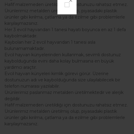
Hafif malzemeden üretildiği için dostunuzu rahatsız etmez.
Ürünlerimiz metalden üretilmiş olup, piyasadaki plastik
ürünler gibi kırılma, çatlama ya da ezilme gibi problemlerle
karşılaşmazsınız.
Her 3 evcil hayvandan 1 tanesi hayatı boyunca en az 1 defa
kaybolmaktadır.
Kaybolan her 2 evcil hayvandan 1 tanesi asla
bulunamamaktadır.
Evcil hayvan künyelerinden kullanmak, sevimli dostunuz
kaybolduğunda evini daha kolay bulmasına en büyük
yardımcı araçtır.
Evcil hayvan künyeleri kimlik görevi görür. Üzerine
dostunuzun adı ve kaybolduğunda size ulaşılabilecek bir
telefon numarası yazılabilir.
Ürünlerimiz paslanmaz metalden üretilmektedir ve alerjik
değildir.
Hafif malzemeden üretildiği için dostunuzu rahatsız etmez.
Ürünlerimiz metalden üretilmiş olup, piyasadaki plastik
ürünler gibi kırılma, çatlama ya da ezilme gibi problemlerle
karşılaşmazsınız.